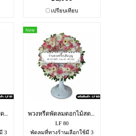
สี
วงกลมล่าง โทนสีพาสเทล
ขาว
(ชมพู-ฟ้า-ขาว) ประดับกุ
เปรียบเทียบ
งนี้
หลาบและไฮเดรนเยีย ทั้งนี้
่าง
แต่ละสาขาอาจใช้แตกต่าง
New
หาก
กัน สำหรับสีของพัดลม หาก
นขอ
ไม่มีสีตามแบบ ทางร้านขอ
ตาม
อนุญาตใช้พัดลมคละสีตาม
สต็อคที่มีในแต่ละวัน
่ะ)
(สอบถามก่อนสั่งซื้อได้ค่ะ)
คา
พัดลมคอสไลด์ 16" ราคา
8"
2050 พัดลมคอสไลด์ 18"
ราคา 2490
พวงหรีดพัดลมดอกไม้สด ดาราภิรมย์ (LF81)
พวงหรีดพัดลมดอกไม้สด บุปผาสวรรค์ (LF80)
LF 80
ี 3
พัดลมที่ทางร้านเลือกใช้มี 3