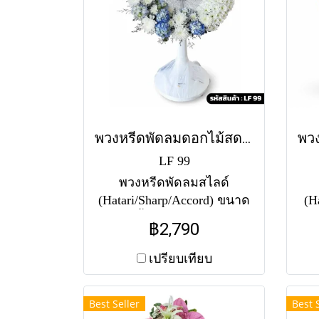
พวงหรีดพัดลมดอกไม้สด สิริธารา (LF99)
LF 99
พวงหรีดพัดลมสไลด์
(Hatari/Sharp/Accord) ขนาด
(H
16-18 นิ้ว จัดทรงพระจันทร์
ขน
฿2,790
เสี้ยว โทนสีขาว-ฟ้า-เขียว
ด
ประดับไฮเดรนเยียและ
เข
เปรียบเทียบ
คาร์เนชั่น สดชื่น สบายตา
ให้
Best Seller
Best 