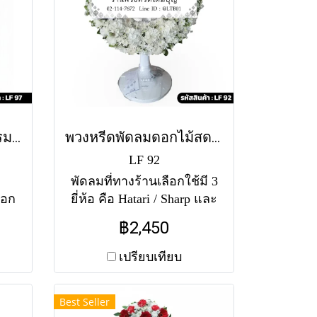
พวงหรีดพัดลม ขาวธรรมา (LF97)
พวงหรีดพัดลมดอกไม้สด ดวงดารา (LF92)
LF 92
พัดลมที่ทางร้านเลือกใช้มี 3
ือก
ยี่ห้อ คือ Hatari / Sharp และ
ดับ
Accord จัดทรงกลมเต็มวง
฿2,450
ำตาล
รอบหน้ากากพัดลม โทนสี
ุภาพ
ขาวล้วน ประดับดอกมัมขาว
เปรียบเทียบ
ท)
และคาร์เนชั่นขาว สุภาพ
สง่างาม ทั้งนี้แต่ละสาขาอาจ
Best Seller
ใช้แตกต่างกัน สำหรับสีของ