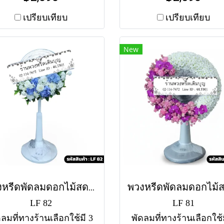
-ล่าง) โทนสีขาว-ม่วงแดง
รอบหน้ากากพัดลม โทน
ระดับดอกคาร์เนชั่นม่วง
ขาว-เขียว เน้นกุหลาบ
เปรียบเทียบ
เปรียบเทียบ
โดดเด่น ทั้งนี้แต่ละสาขา
และใบไม้เขียวด้านล่าง ทั้
จใช้แตกต่างกัน สำหรับสี
แต่ละสาขาอาจใช้แตกต
New
องพัดลม หากไม่มีสีตาม
กัน สำหรับสีของพัดลม 
บ ทางร้านขออนุญาตใช้
ไม่มีสีตามแบบ ทางร้า
ลมคละสีตามสต็อคที่มีใน
อนุญาตใช้พัดลมคละสี
ละวัน (สอบถามก่อนสั่งซื้อ
สต็อคที่มีในแต่ละวัน
้ค่ะ) พัดลมคอสไลด์ 16"
(สอบถามก่อนสั่งซื้อได้ค
คา 2090 พัดลมคอสไลด์
พัดลมคอสไลด์ 16" รา
18" ราคา 2590
2590 พัดลมคอสไลด์ 1
ราคา 2990
พวงหรีดพัดลมดอกไม้สด นภางค์ (LF82)
LF 82
LF 81
ดลมที่ทางร้านเลือกใช้มี 3
พัดลมที่ทางร้านเลือกใช้ม