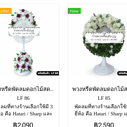
่ละสาขาอาจใช้แตกต่าง
สาขาอาจใช้แตกต่างก
Seller
New
น สำหรับสีของพัดลม หาก
สำหรับสีของพัดลม หากไ
่มีสีตามแบบ ทางร้านขอ
สีตามแบบ ทางร้านข
ุญาตใช้พัดลมคละสีตาม
อนุญาตใช้พัดลมคละสี
สต็อคที่มีในแต่ละวัน
สต็อคที่มีในแต่ละวัน
อบถามก่อนสั่งซื้อได้ค่ะ)
(สอบถามก่อนสั่งซื้อได้ค
ัดลมคอสไลด์ 16" ราคา
พัดลมคอสไลด์ 16" รา
050 พัดลมคอสไลด์ 18"
2050 พัดลมคอสไลด์ 1
ราคา 2550
ราคา 2490
พวงหรีดพัดลมดอกไม้สด แสงเทียน (LF86)
LF 86
LF 85
ดลมที่ทางร้านเลือกใช้มี 3
พัดลมที่ทางร้านเลือกใช้ม
ห้อ คือ Hatari / Sharp และ
ยี่ห้อ คือ Hatari / Sharp
cord จัดดอกไม้สด 2 จุด
Accord จัดทรงกลมเต็ม
฿2,090
฿2,590