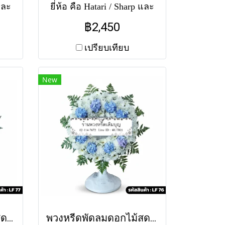
 และ
ยี่ห้อ คือ Hatari / Sharp และ
วง
Accord จัดทรงกลมเต็มวง
฿2,450
ู-
รอบหน้ากากพัดลม โทน
งและ
สีชมพู-ขาว-ครีม หวานละมุน
เปรียบเทียบ
าอาจ
ด้วยเยอบีร่าและดอกมัม ทั้งนี้
ของ
แต่ละสาขาอาจใช้แตกต่าง
New
บบ
กัน สำหรับสีของพัดลม หาก
ดลม
ไม่มีสีตามแบบ ทางร้านขอ
่ละ
อนุญาตใช้พัดลมคละสีตาม
ได้
สต็อคที่มีในแต่ละวัน
ราคา
(สอบถามก่อนสั่งซื้อได้ค่ะ)
8"
พัดลมคอสไลด์ 16" ราคา
2450 พัดลมคอสไลด์ 18"
ราคา 2850
พวงหรีดพัดลมดอกไม้สด ชมพูนุช (LF77)
พวงหรีดพัดลมดอกไม้สด นทีธาร (LF76)