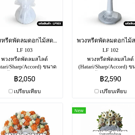
พวงหรีดพัดลมดอกไม้สด เศวต (LF103)
LF 103
LF 102
พวงหรีดพัดลมสไลด์
พวงหรีดพัดลมสไลด์
tari/Sharp/Accord) ขนาด
(Hatari/Sharp/Accord) 
18 นิ้ว จัดดอกไม้สดโทนสี
16-18 นิ้ว จัดแต่งดอกไม
฿2,050
฿2,590
บริสุทธิ์ โดดเด่นด้วยดอก
แบบแนวนอนคาดกลา
ลลี่และเบญจมาศและมัมสี
หน้ากากพัดลม โทนสีข
เปรียบเทียบ
เปรียบเทียบ
 แซมใบเฟิร์นสีเขียว ฐาน
เขียว ประดับด้วยกุหลา
ดลมตกแต่งประณีตด้วยผ้า
คาร์เนชั่น และมัม สวย
New
ร่งสีขาวผูกโบว์ ให้ความ
เรียบหรู ให้ความรู้สึกส
้สึกสงบ เรียบหรู และแสดง
และสุภาพสมเกียรติ
วามอาลัยอย่างสุภาพสม
เกียรติ