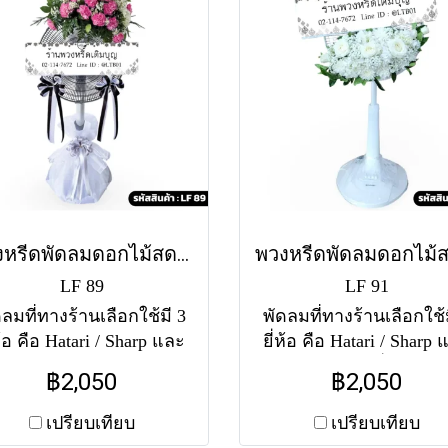
พวงหรีดพัดลมดอกไม้สด ปทุมมา (LF89)
LF 89
LF 91
ดลมที่ทางร้านเลือกใช้มี 3
พัดลมที่ทางร้านเลือกใช้ม
ห้อ คือ Hatari / Sharp และ
ยี่ห้อ คือ Hatari / Sharp
Accord จัดพุ่มด้านบน
Accord จัดพุ่มครึ่งวงกลม
฿2,050
฿2,050
้ากากพัดลม โทนสีชมพู-
โทนสีขาวล้วน ประดั
ว ประดับคาร์เนชั่นชมพู
กุหลาบขาวและมัมขา
เปรียบเทียบ
เปรียบเทียบ
้ม ฐานหุ้มผ้าผูกโบว์ ทั้งนี้
สุภาพ เรียบหรู ทั้งนี้แต