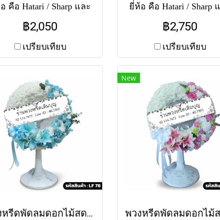
ห้อ คือ Hatari / Sharp และ
ยี่ห้อ คือ Hatari / Sharp
cord จัดพุ่มดอกไม้ ครึ่ง
Accord จัดทรงกลมเต็ม
฿2,050
฿2,750
งกลมล่าง โทนสีฟ้า-ขาว
แบ่งครึ่งสี โทนม่วง-ชมพ
ระดับไฮเดรนเยียฟ้าและ
ขาว ประดับกล้วยไม้ม่ว
เปรียบเทียบ
เปรียบเทียบ
ุหลาบขาว สวยหรู ทั้งนี้
ดอกมัม ทั้งนี้แต่ละสาข
่ละสาขาอาจใช้แตกต่าง
ใช้แตกต่างกัน สำหรับสี
New
น สำหรับสีของพัดลม หาก
พัดลม หากไม่มีสีตามแ
่มีสีตามแบบ ทางร้านขอ
ทางร้านขออนุญาตใช้พั
ุญาตใช้พัดลมคละสีตาม
คละสีตามสต็อคที่มีในแต
สต็อคที่มีในแต่ละวัน
วัน (สอบถามก่อนสั่งซื้อ
อบถามก่อนสั่งซื้อได้ค่ะ)
ค่ะ) พัดลมคอสไลด์ 16" 
ัดลมคอสไลด์ 16" ราคา
2750 พัดลมคอสไลด์ 1
050 พัดลมคอสไลด์ 18"
ราคา 3150
ราคา 2490
พวงหรีดพัดลมดอกไม้สด ธาราสวรรค์ (LF78)