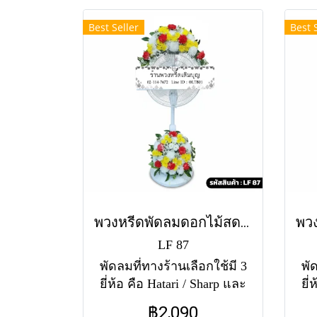
ทั้งนี้แต่ละสาขาอาจใช้แตก
แต
Best Seller
Best 
ต่างกัน สำหรับสีของพัดลม
กั
หากไม่มีสีตามแบบ ทางร้าน
ไม
ขออนุญาตใช้พัดลมคละสี
อน
ตามสต็อคที่มีในแต่ละวัน
(สอบถามก่อนสั่งซื้อได้ค่ะ)
(ส
พัดลมคอสไลด์ 16" ราคา
พ
2050 พัดลมคอสไลด์ 18"
2
ราคา 2550
พวงหรีดพัดลมดอกไม้สด ทิวากร (LF87)
LF 87
พัดลมที่ทางร้านเลือกใช้มี 3
พั
ยี่ห้อ คือ Hatari / Sharp และ
ยี่
Accord จัดดอกไม้สด 2 จุด
Ac
฿2,090