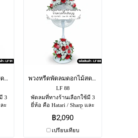
พัดลม หากไม่มีสีตามแบบ
ทางร้านขออนุญาตใช้พัดลม
คละสีตามสต็อคที่มีในแต่ละ
วัน (สอบถามก่อนสั่งซื้อได้
ค่ะ) พัดลมคอสไลด์ 16" ราคา
2450 พัดลมคอสไลด์ 18"
ราคา 2850
พวงหรีดพัดลมดอกไม้สด จันทร์กระจ่าง (LF91)
พวงหรีดพัดลมดอกไม้สด สุริยาพร (LF88)
LF 88
ี 3
พัดลมที่ทางร้านเลือกใช้มี 3
 และ
ยี่ห้อ คือ Hatari / Sharp และ
ล่าง
Accord ขนาด 16-18 นิ้ว จัด
฿2,090
บ
ดอกไม้สด 2 จุด (บน-ล่าง)
ว
โทนสีแดง-ขาว ประดับเยอบี
เปรียบเทียบ
่ละ
ร่าแดงและมัมขาว สวยเด่น