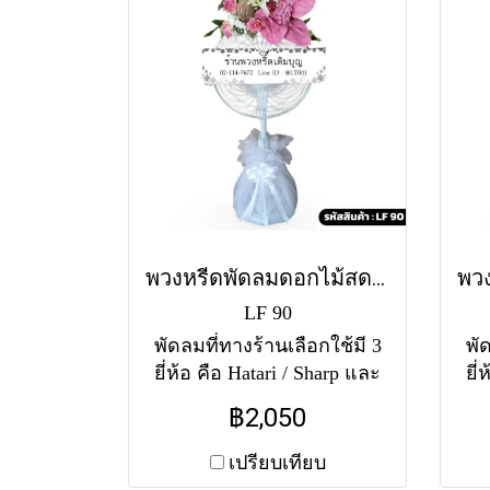
พวงหรีดพัดลมดอกไม้สด กุหลาบฟ้า (LF90)
LF 90
พัดลมที่ทางร้านเลือกใช้มี 3
พั
ยี่ห้อ คือ Hatari / Sharp และ
ยี่
Accord จัดพุ่มด้านบน
฿2,050
หน้ากากพัดลม โทนสีชมพู-
หน
โอรส ประดับหน้าวัวชมพู
ขา
เปรียบเทียบ
ลิลลี่ขาว ฐานหุ้มผ้าผูกโบว์
เข