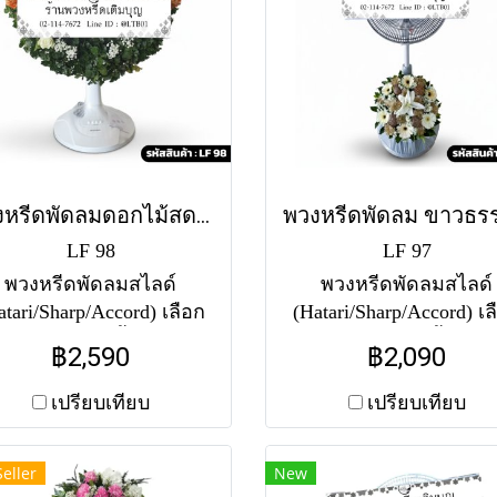
พวงหรีดพัดลมดอกไม้สด รุ่งทิวา (LF 98)
LF 98
LF 97
พวงหรีดพัดลมสไลด์
พวงหรีดพัดลมสไลด์
atari/Sharp/Accord) เลือก
(Hatari/Sharp/Accord) เล
าดได้ 16-18 นิ้ว ประดับ
ขนาดได้ 16-18 นิ้ว ประ
฿2,590
฿2,090
อกไม้สด โทนสีส้ม-ขาว-
ดอกไม้สด โทนสีขาว-น้
ียว จัดทรงพุ่มโค้งด้านบน
สไตล์เอิร์ธโทน อบอุ่น ส
เปรียบเทียบ
เปรียบเทียบ
ความรู้สึกอบอุ่นและสดใส
(ราคาเริ่มต้น 2,090 บา
Seller
New