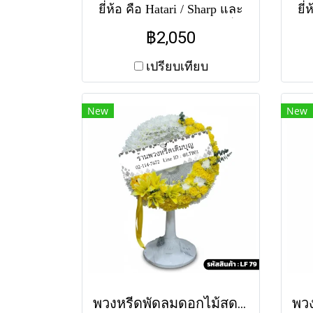
ยี่ห้อ คือ Hatari / Sharp และ
ยี่
Accord จัดพุ่มดอกไม้ ครึ่ง
Ac
฿2,050
วงกลมล่าง โทนสีขาว-เขียว
ว
ประดับกุหลาบขาวและ
ป
เปรียบเทียบ
คาร์เนชั่นเขียว สุภาพ ทั้งนี้
ก
แต่ละสาขาอาจใช้แตกต่าง
แต
New
New
กัน สำหรับสีของพัดลม หาก
กั
ไม่มีสีตามแบบ ทางร้านขอ
ไม
อนุญาตใช้พัดลมคละสีตาม
อน
สต็อคที่มีในแต่ละวัน
(สอบถามก่อนสั่งซื้อได้ค่ะ)
(ส
พัดลมคอสไลด์ 16" ราคา
พ
2050 พัดลมคอสไลด์ 18"
2
ราคา 2490
พวงหรีดพัดลมดอกไม้สด รวีวรรณ (LF79)