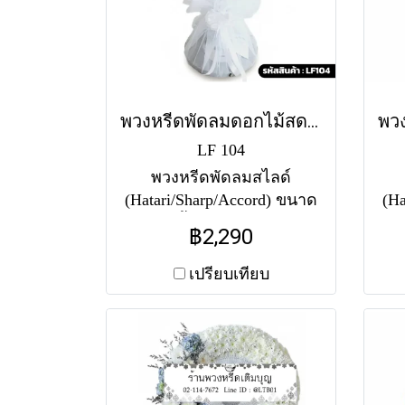
พวงหรีดพัดลมดอกไม้สด ศิริ (LF104)
LF 104
พวงหรีดพัดลมสไลด์
(Hatari/Sharp/Accord) ขนาด
(Ha
16-18 นิ้ว จัดดอกไม้สดรูป
16-
฿2,290
ทรงครึ่งวงกลม (Half-Moon)
ขาว
บริเวณใต้หน้ากากพัดลม
ลิ
เปรียบเทียบ
โทนสีขาว-เขียว โดดเด่น
ขาว
ด้วยดอกลิลลี่ขาวและดอก
พั
คาร์เนชั่นสีเขียว ฐานพัดลม
โป
ตกแต่งด้วยผ้าโปร่งสีขาวผูก
รู
โบว์ เรียบหรู สบายตา และ
ค
สุภาพสมเกียรติ