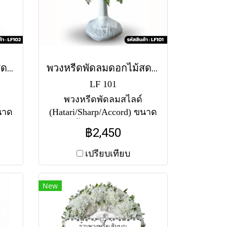
พวงหรีดพัดลมดอกไม้สด พิสุทธิ์ (LF102)
พวงหรีดพัดลมดอกไม้สด นภัสสร (LF101)
LF 101
พวงหรีดพัดลมสไลด์
ขนาด
(Hatari/Sharp/Accord) ขนาด
้สด
16-18 นิ้ว จัดทรงกลมเต็มวง
฿2,450
ง
โทนสีฟ้า-ขาว-ชมพู ประดับ
าว-
ดอกไม้หลากสีและลูกตีนเป็ด
เปรียบเทียบ
บขาว
สวยงามเป็นธรรมชาติ
งาม
New
งบ