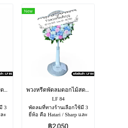
ัน
ทั้งนี้แต่ละสาขาอาจใช้แตก
New
ม่มี
ต่างกัน สำหรับสีของพัดลม
อ
หากไม่มีสีตามแบบ ทางร้าน
ตาม
ขออนุญาตใช้พัดลมคละสี
ตามสต็อคที่มีในแต่ละวัน
่ะ)
(สอบถามก่อนสั่งซื้อได้ค่ะ)
คา
พัดลมคอสไลด์ 16" ราคา
8"
2090 พัดลมคอสไลด์ 18"
ราคา 2590
พวงหรีดพัดลมดอกไม้สด ธาราขาว (LF85)
พวงหรีดพัดลมดอกไม้สด รุ้งทอแสง (LF84)
LF 84
ี 3
พัดลมที่ทางร้านเลือกใช้มี 3
 และ
ยี่ห้อ คือ Hatari / Sharp และ
วง
Accord จัดพุ่มดอกไม้ ครึ่ง
฿2,050