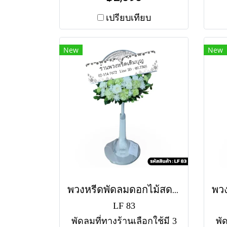
(บน-ล่าง) โทนสีเหลือง-ขาว-
(บน
แดง สดใส สว่างไสว ทั้งนี้
ป
เปรียบเทียบ
แต่ละสาขาอาจใช้แตกต่าง
แดง
กัน สำหรับสีของพัดลม หาก
อา
New
New
ไม่มีสีตามแบบ ทางร้านขอ
ข
อนุญาตใช้พัดลมคละสีตาม
แบ
สต็อคที่มีในแต่ละวัน
พัด
(สอบถามก่อนสั่งซื้อได้ค่ะ)
แต่
พัดลมคอสไลด์ 16" ราคา
ได
2090 พัดลมคอสไลด์ 18"
รา
ราคา 2590
พวงหรีดพัดลมดอกไม้สด ละอองแก้ว (LF83)
LF 83
พัดลมที่ทางร้านเลือกใช้มี 3
พั