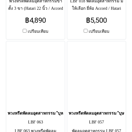
พวงหรีดพัดลมอุตสาหกรรมขา
LBF 018 พัดลมอุตสาหกรรม มี
ตั้ง 3 ขา (Hatari 22 นิ้ว / Accord
ให้เลือก ยี่ห้อ Accord / Hatari
24 นิ้ว) ดีไซน์ทูโทน โทน
(สินค้ารับประกัน 1 ปี) ตกแต่ง
฿4,890
฿5,500
สีชมพู-เขียว จัดดอกไม้สดฝั่ง
ดอกไม้สด โทนสีฟ้า-ขาว-ครีม
ซ้ายประดับเยอบีร่าสีชมพู ตัด
(ไฮเดรนเยีย, ลิลลี่, เยอบีร่า, ลูก
เปรียบเทียบ
เปรียบเทียบ
กับฝั่งขวาที่เป็นใบไม้สีเขียวเข้ม
ตีนเป็ด) สุภาพ อ่อนโยน ดู
ให้ความรู้สึกสงบ ร่มเย็น และ
พรีเมียม ใช้แสดงความอาลัยแด่
สวยงามอย่างมีเอกลักษณ์
ผู้วายชนม์แถมยังได้บริจาคหรือ
ส่งต่อเพื่อเป็นการทำบุญให้แก่
ตัวผู้ส่งและผู้วายชนม์เอง
พวงหรีดพัดลมอุตสาหกรรม "บุหงารำไพ" (LBF 063)
พวงหรีดพัดลมอุตสาหกรรม "บุษบงกช
LBF 063
LBF 057
LBF 063 พวงหรีดพัดลม
พัดลมอุตสาหกรรม LBF 057