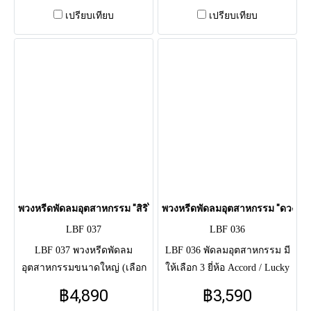
(กล้วยไม้, คาร์เนชั่น) ทรงเสี้ยว
เดรนเยีย, เบญจมาศ) ทรงเสี้ยว
เปรียบเทียบ
เปรียบเทียบ
รอบกระจังหน้า ใช้แสดงความ
พระจันทร์ รอบกระจังหน้า ใช้
อาลัยแด่ผู้วายชนม์แถมยังได้
แสดงความอาลัยแด่ผู้วายชนม์
บริจาคหรือส่งต่อเพื่อเป็นการ
แถมยังได้บริจาคหรือส่งต่อเพื่อ
ทำบุญให้แก่ตัวผู้ส่งและผู้วาย
เป็นการทำบุญให้แก่ตัวผู้ส่งและ
ชนม์เอง
ผู้วายชนม์เอง
พวงหรีดพัดลมอุตสาหกรรม "สิริไพร" (LBF 037)
พวงหรีดพัดลมอุตสาหกรรม "ดวงกมล
LBF 037
LBF 036
LBF 037 พวงหรีดพัดลม
LBF 036 พัดลมอุตสาหกรรม มี
อุตสาหกรรมขนาดใหญ่ (เลือก
ให้เลือก 3 ยี่ห้อ Accord / Lucky
ได้: Hatari 22" / Accord 24") จัด
Mizu และ Mira (สินค้ารับ
฿4,890
฿3,590
ดอกไม้สด โทนขาว-เขียว
ประกัน 3 ปี) จัด ดอกไม้สด โทน