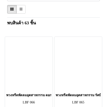
พบสินค้า 63 ชิ้น
พวงหรีดพัดลมอุตสาหกรรม ดอกไม้ประดิษฐ์ มณีทิพย์ (LBF66)
พวงหรีดพัดลมอุตสาหกรรม รัศมี (L
LBF 066
LBF 065