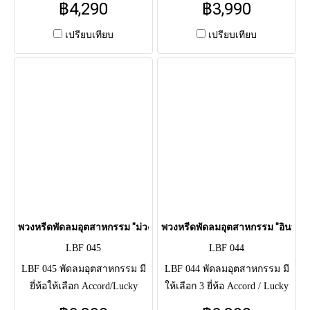
฿4,290
฿3,990
ดอกไม้สด โทนขาว-เขียว (เยอ
ดอกไม้สด ทรงเสี้ยวพระจันทร์
บีร่า, ลิลลี่) รอบกระจังหน้า ใช้
โทนชมพู-ขาว (เยอบีร่า) ผูก
เปรียบเทียบ
เปรียบเทียบ
แสดงความอาลัยแด่ผู้วายชนม์
ริบบิ้นน้ำเงิน ใช้แสดงความ
แถมยังได้บริจาคหรือส่งต่อเพื่อ
อาลัยแด่ผู้วายชนม์แถมยังได้
เป็นการทำบุญให้แก่ตัวผู้ส่งและ
บริจาคหรือส่งต่อเพื่อเป็นการ
ผู้วายชนม์เอง
ทำบุญให้แก่ตัวผู้ส่งและผู้วาย
ชนม์เอง
พวงหรีดพัดลมอุตสาหกรรม "ม่วงมณี" (LBF 045)
พวงหรีดพัดลมอุตสาหกรรม "อินทนิลท
LBF 045
LBF 044
LBF 045 พัดลมอุตสาหกรรม มี
LBF 044 พัดลมอุตสาหกรรม มี
ยี่ห้อให้เลือก Accord/Lucky
ให้เลือก 3 ยี่ห้อ Accord / Lucky
Misu/Mira (สินค้ารับประกัน 3
Mizu และ Mira (สินค้ารับ