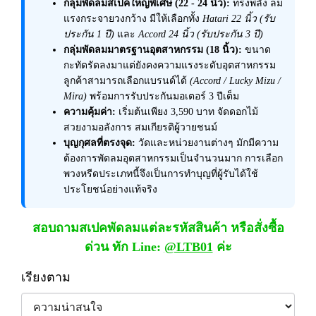
กลุ่มพัดลมสเปคใหญ่พิเศษ (22 - 24 นิ้ว):
ทรงพลัง ลม
แรงกระจายวงกว้าง มีให้เลือกทั้ง
Hatari 22 นิ้ว (รับ
ประกัน 1 ปี)
และ
Accord 24 นิ้ว (รับประกัน 3 ปี)
กลุ่มพัดลมมาตรฐานอุตสาหกรรม (18 นิ้ว):
ขนาด
กะทัดรัดลงมาแต่ยังคงความแรงระดับอุตสาหกรรม
ลูกค้าสามารถเลือกแบรนด์ได้
(Accord / Lucky Mizu /
Mira)
พร้อมการรับประกันมอเตอร์ 3 ปีเต็ม
ความคุ้มค่า:
เริ่มต้นเพียง 3,590 บาท จัดดอกไม้
สวยงามอลังการ สมเกียรติผู้วายชนม์
บุญกุศลที่ตรงจุด:
วัดและหน่วยงานต่างๆ มักมีความ
ต้องการพัดลมอุตสาหกรรมเป็นจำนวนมาก การเลือก
พวงหรีดประเภทนี้จึงเป็นการทำบุญที่ผู้รับได้ใช้
ประโยชน์อย่างแท้จริง
สอบถามสเปคพัดลมแต่ละรหัสสินค้า หรือสั่งซื้อ
ด่วน ทัก Line:
@LTB01
ค่ะ
เรียงตาม