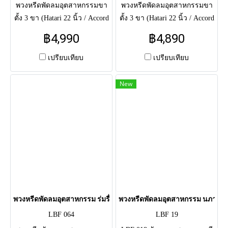
พวงหรีดพัดลมอุตสาหกรรมขา
พวงหรีดพัดลมอุตสาหกรรมขา
ตั้ง 3 ขา (Hatari 22 นิ้ว / Accord
ตั้ง 3 ขา (Hatari 22 นิ้ว / Accord
24 นิ้ว) จัดตกแต่งด้วย ดอกไม้
24 นิ้ว) จัดดอกไม้สดทรงกลม
฿4,990
฿4,890
ประดิษฐ์ ดีไซน์ทูโทน โทนสี
เต็มวง โทนสีเหลือง-ขาว
ม่วง-แดง-ขาว โดดเด่นด้วย
ประดับดอกเยอบีร่าและดอกมัม
เปรียบเทียบ
เปรียบเทียบ
กุหลาบสีขาวบริสุทธิ์ ตัดกับ
พร้อมโบว์สีดำ สวยงาม โดด
กุหลาบแดงและแวนด้าสีม่วง
เด่น สื่อถึงความเคารพและส่ง
New
สวยงาม ทนทาน ไม่เหี่ยวเฉา
ความสว่างไสวอย่างสุภาพ
คงความสวยงามได้ตลอดงาน
พิธี
พวงหรีดพัดลมอุตสาหกรรม ร่มรื่น (LBF64)
พวงหรีดพัดลมอุตสาหกรรม นภาลัย 
LBF 064
LBF 19