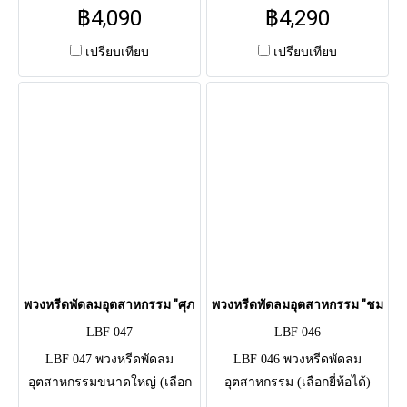
บาท / 24 นิ้ว 4,990 บาท จัด
18นิ้ว 4,290 บาท / 20นิ้ว 4,790
฿4,090
฿4,290
ดอกไม้สด ทรงเสี้ยวพระจันทร์
บาท จัด ดอกไม้สด โทนขาว-
โทนม่วง-ขาว (กล้วยไม้,
เขียว (เบญจมาศ, คาร์เนชั่น)
เปรียบเทียบ
เปรียบเทียบ
เบญจมาศ) ผูกริบบิ้นม่วง รอบ
เต็มวง สุภาพ รอบกระจังหน้า
กระจังหน้า ใช้แสดงความอาลัย
ใช้แสดงความอาลัยแด่ผู้วาย
แด่ผู้วายชนม์แถมยังได้บริจาค
ชนม์แถมยังได้บริจาคหรือส่งต่อ
หรือส่งต่อเพื่อเป็นการทำบุญให้
เพื่อเป็นการทำบุญให้แก่ตัวผู้ส่ง
แก่ตัวผู้ส่งและผู้วายชนม์เอง
และผู้วายชนม์เอง
พวงหรีดพัดลมอุตสาหกรรม "ศุภมาศ" (LBF 047)
พวงหรีดพัดลมอุตสาหกรรม "ชมพูนุช
LBF 047
LBF 046
LBF 047 พวงหรีดพัดลม
LBF 046 พวงหรีดพัดลม
อุตสาหกรรมขนาดใหญ่ (เลือก
อุตสาหกรรม (เลือกยี่ห้อได้)
ได้: Hatari 22" / Accord 24") จัด
Accord / Lucky Mizu / Mira จัด