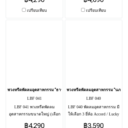
ดอกไม้สด โทนขาวล้วน (ลิลลี่,
ดอกไม้ประดิษฐ์ โทนขาว-
เบญจมาศ) บริสุทธิ์ สุภาพ
น้ำเงิน สุภาพ รอบกระจังหน้า
เปรียบเทียบ
เปรียบเทียบ
ประดับริบบิ้นขาว ใช้แสดง
ใช้แสดงความอาลัยแด่ผู้วาย
ความอาลัยแด่ผู้วายชนม์แถมยัง
ชนม์แถมยังได้บริจาคหรือส่งต่อ
ได้บริจาคหรือส่งต่อเพื่อเป็นการ
เพื่อเป็นการทำบุญให้แก่ตัวผู้ส่ง
ทำบุญให้แก่ตัวผู้ส่งและผู้วาย
และผู้วายชนม์เอง
ชนม์เอง
พวงหรีดพัดลมอุตสาหกรรม "ธาราพฤกษา" (LBF 041)
พวงหรีดพัดลมอุตสาหกรรม "นภาสวร
LBF 041
LBF 040
LBF 041 พวงหรีดพัดลม
LBF 040 พัดลมอุตสาหกรรม มี
อุตสาหกรรมขนาดใหญ่ (เลือก
ให้เลือก 3 ยี่ห้อ Accord / Lucky
ได้: Hatari 22" / Accord 24") จัด
Mizu และ Mira (สินค้ารับ
฿4,290
฿3,590