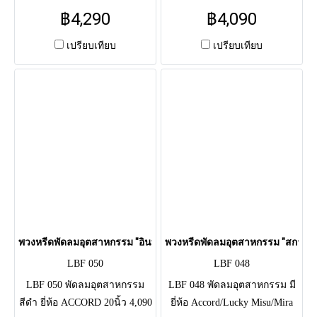
ACCORD 20นิ้ว 4,290 บาท / 24
ACCORD 20นิ้ว 4,090 บาท / 24
฿4,290
฿4,090
นิ้ว 5,290 บาท จัด ดอกไม้สด
นิ้ว 4,990 บาท จัด ดอกไม้สด
โทนขาว-เขียว (เบญจมาศ,
ทรงเสี้ยวพระจันทร์ โทนม่วง-
เปรียบเทียบ
เปรียบเทียบ
คาร์เนชั่น) ผูกริบบิ้นดำ สุภาพ
ขาว (กล้วยไม้, เบญจมาศ) ผูก
รอบกระจังหน้า ใช้แสดงความ
ริบบิ้นชมพู รอบกระจังหน้า ใช้
อาลัยแด่ผู้วายชนม์แถมยังได้
แสดงความอาลัยแด่ผู้วายชนม์
บริจาคหรือส่งต่อเพื่อเป็นการ
แถมยังได้บริจาคหรือส่งต่อเพื่อ
ทำบุญให้แก่ตัวผู้ส่งและผู้วาย
เป็นการทำบุญให้แก่ตัวผู้ส่งและ
ชนม์เอง
ผู้วายชนม์เอง
พวงหรีดพัดลมอุตสาหกรรม "อินทนิลมาศ" (LBF 050)
พวงหรีดพัดลมอุตสาหกรรม "สกาวเดื
LBF 050
LBF 048
LBF 050 พัดลมอุตสาหกรรม
LBF 048 พัดลมอุตสาหกรรม มี
สีดำ ยี่ห้อ ACCORD 20นิ้ว 4,090
ยี่ห้อ Accord/Lucky Misu/Mira