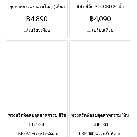
อุตสาหกรรมขนาดใหญ่ (เลือก
สีดำ ยี่ห้อ ACCORD 20 นิ้ว
ได้: Hatari 22" / Accord 24") จัด
4,090 บาท / 24 นิ้ว 4,990 บาท
฿4,890
฿4,090
ดอกไม้สด ทรงเสี้ยวพระจันทร์
จัด ดอกไม้สด โทนชมพู-ม่วง-
โทนม่วง-ชมพู ผูกริบบิ้นกรมท่า
ขาว (คาร์เนชั่น, เบญจมาศ) ผูก
เปรียบเทียบ
เปรียบเทียบ
รอบกระจังหน้า ใช้แสดงความ
ริบบิ้นชมพู รอบกระจังหน้า ใช้
อาลัยแด่ผู้วายชนม์แถมยังได้
แสดงความอาลัยแด่ผู้วายชนม์
บริจาคหรือส่งต่อเพื่อเป็นการ
แถมยังได้บริจาคหรือส่งต่อเพื่อ
ทำบุญให้แก่ตัวผู้ส่งและผู้วาย
เป็นการทำบุญให้แก่ตัวผู้ส่งและ
ชนม์เอง
ผู้วายชนม์เอง
พวงหรีดพัดลมอุตสาหกรรม สิริกัลยา (LBF 061)
พวงหรีดพัดลมอุตสาหกรรม "ทับทิมส
LBF 061
LBF 060
LBF 061 พวงหรีดพัดลม
LBF 060 พวงหรีดพัดลม