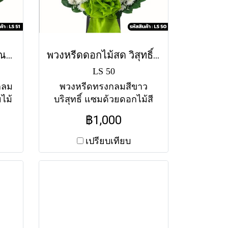
พวงหรีดดอกไม้สด กษิณาลัย (LS51) โทนสีม่วง-ขาว
พวงหรีดดอกไม้สด วิสุทธิ์ (LS50) โทนสีขาว-เขียว
LS 50
กลม
พวงหรีดทรงกลมสีขาว
ไม้
บริสุทธิ์ แซมด้วยดอกไม้สี
วาม
เขียวอ่อนดูสบายตา เป็น
฿1,000
ละ
ตัวแทนของจิตใจอันบริสุทธิ์
ใน
ส่งฟรีทุกวัดในกรุงเทพฯ
เปรียบเทียบ