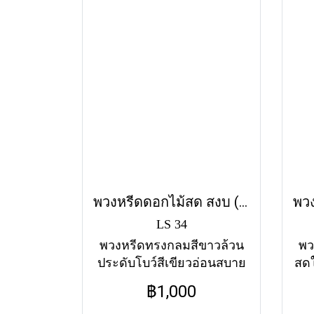
พวงหรีดดอกไม้สด สงบ (LS34) โทนสีขาว-เขียว
LS 34
พวงหรีดทรงกลมสีขาวล้วน
พว
ประดับโบว์สีเขียวอ่อนสบาย
สด
ตา เป็นตัวแทนของความสงบ
ค
฿1,000
สุขและความอาลัยอย่าง
คว