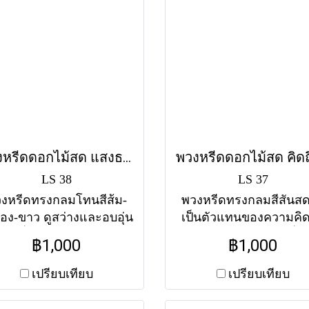
พวงหรีดดอกไม้สด แสงธรรม (LS38) โทนสีส้ม-เหลือง
LS 38
LS 37
งหรีดทรงกลมโทนสีส้ม-
พวงหรีดทรงกลมสีสันส
ือง-ขาว ดูสว่างและอบอุ่น
เป็นตัวแทนของความคิด
รียบดั่งแสงธรรมนำทางผู้
และความทรงจำดีๆ ที่จะอ
฿1,000
฿1,000
งลับสู่สุคติภพ ส่งฟรีทุกวัด
ในใจเสมอ ส่งฟรีทุกวัด
ในกรุงเทพฯ
กรุงเทพฯ
เปรียบเทียบ
เปรียบเทียบ