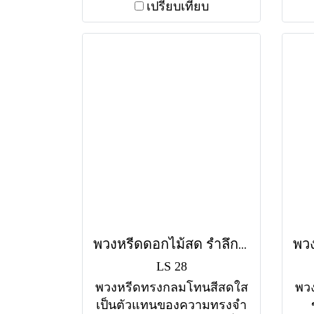
จริงใจ ส่งฟรีทุกวัดใน
มา
เปรียบเทียบ
กรุงเทพฯ
พวงหรีดดอกไม้สด รำลึกถึง (LS28) โทนสีสดใส
LS 28
พวงหรีดทรงกลมโทนสีสดใส
พว
เป็นตัวแทนของความทรงจำ