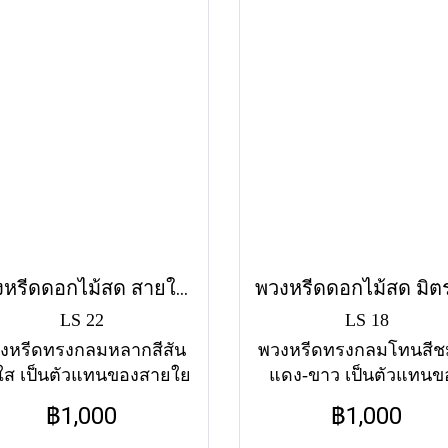
พวงหรีดดอกไม้สด สายใย (LS22) โทนสีชมพู-แดง-ขาว
LS 22
LS 18
งหรีดทรงกลมหลากสีสัน
พวงหรีดทรงกลมโทนสีชม
ใส เป็นตัวแทนของสายใย
แดง-ขาว เป็นตัวแทนข
วามผูกพัน ความรัก และ
ความรัก ความผูกพัน แ
฿1,000
฿1,000
ามเคารพที่มีให้กันเสมอ
มิตรภาพอันแน่นแฟ้น ส่ง