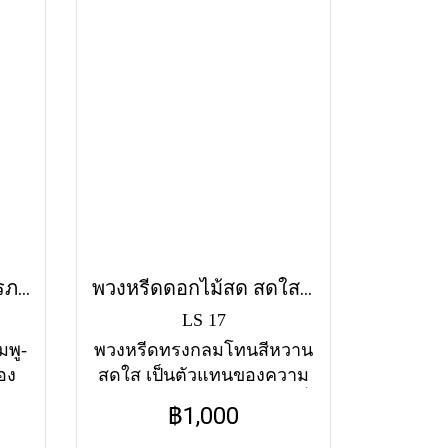
พวงหรีดดอกไม้สด มิตรภาพ (LS18) โทนสีชมพู-แดง-ขาว
พวงหรีดดอกไม้สด สดใส (LS17) โทนสีพาสเทล
LS 17
พู-
พวงหรีดทรงกลมโทนสีหวาน
อง
สดใส เป็นตัวแทนของความ
ละ
ทรงจำดีๆ และความสดใสที่
฿1,000
ฟรี
จะคงอยู่ตลอดไป ส่งฟรีทุกวัด