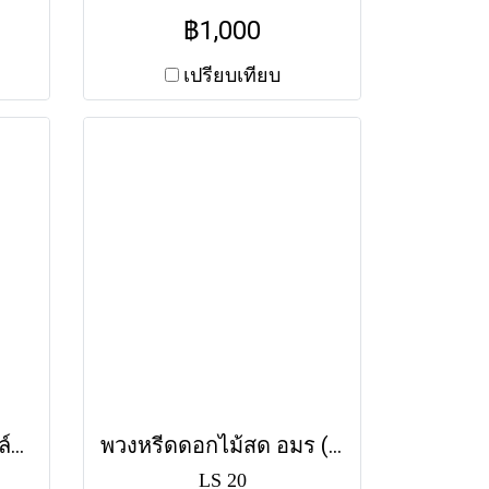
ข้มมี
ดอกเยอบีร่าสีชมพูและ
฿1,000
ลัย
เบญจมาศสีขาว เป็นตัวแทน
ฟรี
ของความรัก ความอาลัย
เปรียบเทียบ
และความคิดถึงอย่างสุดซึ้ง
พวงหรีดดอกไม้สดสไตล์โมเดิร์น นิรันดร์ (LS21) โทนสีขาว-เขียวอ่อน
พวงหรีดดอกไม้สด อมร (LS20) โทนสีน้ำเงิน-ขาว
LS 20