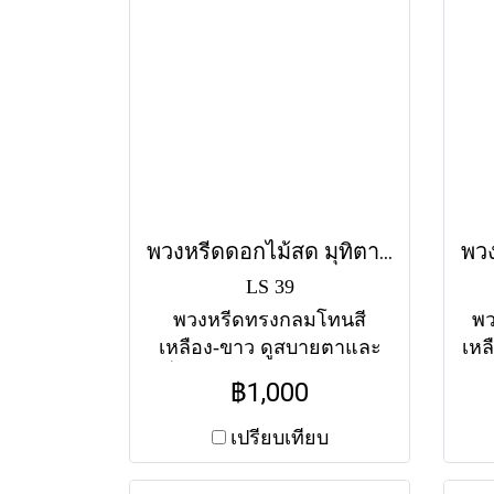
พวงหรีดดอกไม้สด มุทิตา (LS39) โทนสีเหลือง-ขาว
LS 39
พวงหรีดทรงกลมโทนสี
พว
เหลือง-ขาว ดูสบายตาและ
เหล
เปี่ยมด้วยความรู้สึกดีๆ เป็น
เป
฿1,000
ตัวแทนของมิตรภาพและ
ล่ว
ความปรารถนาดี ส่งฟรีทุกวัด
เปรียบเทียบ
ในกรุงเทพฯ