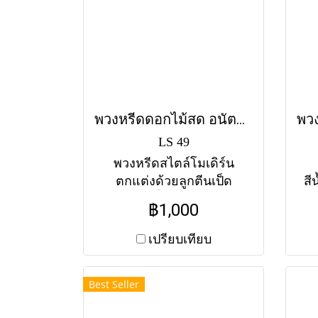
พวงหรีดดอกไม้สด อนัตตา (LS49) โทนสีขาว-ม่วง
LS 49
พวงหรีดสไตล์โมเดิร์น
ตกแต่งด้วยลูกตีนเป็ด
สี
ธรรมชาติ สื่อถึงสัจธรรมของ
ส
฿1,000
ชีวิตและความอาลัยอย่าง
เคา
สงบ ส่งฟรีทุกวัดในกรุงเทพฯ
ลั
เปรียบเทียบ
Best Seller