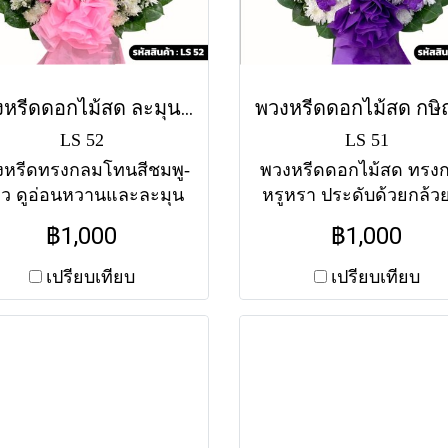
พวงหรีดดอกไม้สด ละมุน (LS52) โทนสีชมพู-ขาว
LS 52
LS 51
งหรีดทรงกลมโทนสีชมพู-
พวงหรีดดอกไม้สด ทรง
ว ดูอ่อนหวานและละมุน
หรูหรา ประดับด้วยกล้วย
ไม เป็นตัวแทนของความ
แวนด้าสีม่วงสด แสดงค
฿1,000
฿1,000
กและความอาลัยอย่างอ่อน
อาลัยอย่างสมเกียรติแ
 ส่งฟรีทุกวัดในกรุงเทพฯ
สูงส่งที่สุด ส่งฟรีทุกวัด
เปรียบเทียบ
เปรียบเทียบ
กรุงเทพฯ