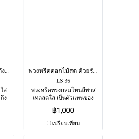
พวงหรีดดอกไม้สด คิดถึงเสมอ (LS37) โทนสีสดใส
พวงหรีดดอกไม้สด ด้วยรักและผูกพัน (LS36) โทนสีสดใส
LS 36
ดใส
พวงหรีดทรงกลมโทนสีพาส
ถึง
เทลสดใส เป็นตัวแทนของ
ยู่
ความรัก ความผูกพัน และ
฿1,000
ใน
ความทรงจำอันแสนอบอุ่น
ส่งฟรีทุกวัดในกรุงเทพฯ
เปรียบเทียบ