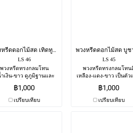
พวงหรีดดอกไม้สด เทิดทูน (LS46) โทนสีน้ำเงิน-ขาว
LS 46
LS 45
พวงหรีดทรงกลมโทน
พวงหรีดทรงกลมโทนส
น้ำเงิน-ขาว ดูภูมิฐานและ
เหลือง-แดง-ขาว เป็นตั
ง่างาม เพื่อแสดงความ
ของการบูชาคุณงามควา
฿1,000
฿1,000
รพรักและเทิดทูนแด่ผู้ล่วง
และแสดงความเคาร
บ ส่งฟรีทุกวัดในกรุงเทพฯ
ยกย่อง ส่งฟรีทุกวัดใ
เปรียบเทียบ
เปรียบเทียบ
กรุงเทพฯ