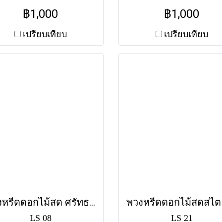
ว้อาลัยแด่มิตรสหายหรือ
บริสุทธิ์ เน้นใบไม้สีเขียวเ
฿1,000
฿1,000
่อนร่วมงาน ส่งฟรีทุกวัดใน
เอกลักษณ์ แสดงความอา
กรุงเทพฯ
อย่างเรียบง่ายแต่ดูดี ส่ง
เปรียบเทียบ
เปรียบเทียบ
ทุกวัดในกรุงเทพฯ
พวงหรีดดอกไม้สด ศรัทธา (LS08) โทนสีขาวล้วน
LS 08
LS 21