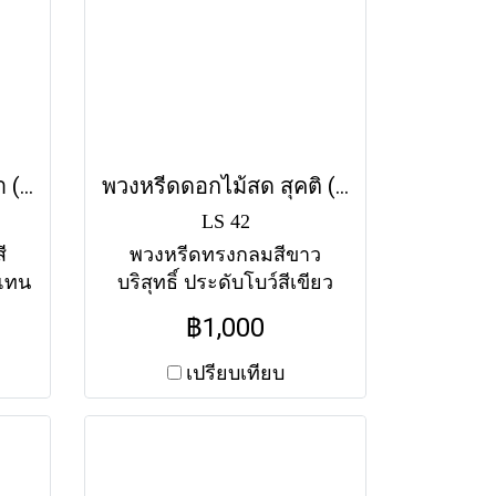
พวงหรีดดอกไม้สด บูชา (LS45) โทนสีเหลือง-แดง
พวงหรีดดอกไม้สด สุคติ (LS42) โทนสีขาว-เขียว
LS 42
ี
พวงหรีดทรงกลมสีขาว
วแทน
บริสุทธิ์ ประดับโบว์สีเขียว
มดี
เข้ม เป็นตัวแทนของคำ
฿1,000
พ
อวยพรให้ผู้ล่วงลับเดินทางสู่
น
สุคติภพ ส่งฟรีทุกวัดใน
เปรียบเทียบ
กรุงเทพฯ