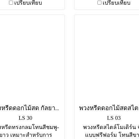
 ส่งฟรีทุกวัดในกรุงเทพฯ
ทุกวัดในกรุงเทพฯ
เปรียบเทียบ
เปรียบเทียบ
พวงหรีดดอกไม้สด กัลยาณมิตร (LS30) โทนสีชมพู-ขาว
LS 30
LS 03
งหรีดทรงกลมโทนสีชมพู-
พวงหรีดสไตล์โมเดิร์น 
ขาว เหมาะสำหรับการ
แบบฟรีฟอร์ม โทนสีข