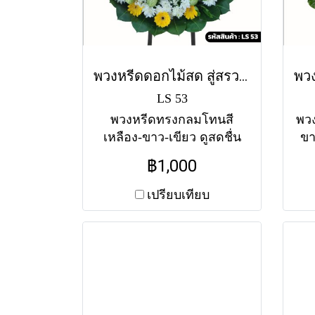
พวงหรีดดอกไม้สด สู่สรวง (LS53) โทนสีเหลือง-ขาว-เขียว
LS 53
พวงหรีดทรงกลมโทนสี
พว
เหลือง-ขาว-เขียว ดูสดชื่น
ขา
และเป็นธรรมชาติ เป็นคำ
ละ
฿1,000
อวยพรให้เดินทางสู่สรวง
รั
สวรรค์ ส่งฟรีทุกวัดใน
โยน
เปรียบเทียบ
กรุงเทพฯ