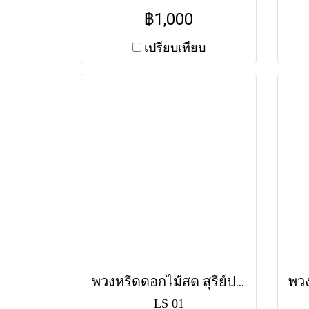
อันดีงามและหลากหลายเรื่อง
ไ
฿1,000
ราวที่น่าจดจำของผู้ล่วงลับ
เพื
ส่งฟรีทุกวัดในกรุงเทพฯ
เปรียบเทียบ
พวงหรีดดอกไม้สด สุรีย์ประภา (LS01) โทนสีส้ม-ขาว
LS 01