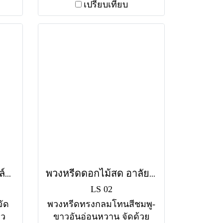
ในกรุงเทพฯ
เปรียบเทียบ
พวงหรีดดอกไม้สดสไตล์โมเดิร์น น้อมรำลึก (LS03) โทนสีขาว-เขียว
พวงหรีดดอกไม้สด อาลัยรัก (LS02) โทนสีชมพู-ขาว
LS 02
จัด
พวงหรีดทรงกลมโทนสีชมพู-
าว
ขาวอันอ่อนหวาน จัดด้วย