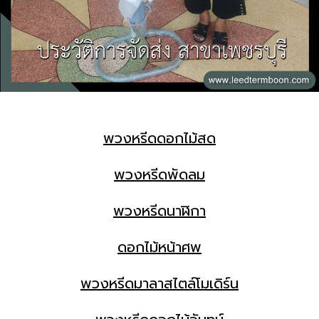
พวงหรีดดอกไม้สด
พวงหรีดพัดลม
พวงหรีดนาฬิกา
ดอกไม้หน้าศพ
พวงหรีดมาลาสไตล์โมเดิร์น