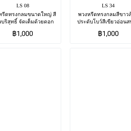
LS 08
LS 34
หรีดทรงกลมขนาดใหญ่ สี
พวงหรีดทรงกลมสีขาวล
บริสุทธิ์ จัดเต็มด้วยดอก
ประดับโบว์สีเขียวอ่อน
จมาศขาวคัดพิเศษ ดูแน่น
ตา เป็นตัวแทนของควา
฿1,000
฿1,000
างาม เหมาะสำหรับแสดง
สุขและความอาลัยอย่
มเคารพรักและศรัทธาใน
จริงใจ ส่งฟรีทุกวัดใ
ุณความดีของผู้ล่วงลับ
กรุงเทพฯ