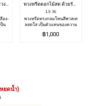
พวงหรีดดอกไม้สด สู่สรวง (LS53) โทนสีเหลือง-ขาว-เขียว
พวงหรีดดอกไม้สด ด้วยรักและผูกพัน (LS36) โทนสีสดใส
LS 36
ลือง-
พวงหรีดทรงกลมโทนสีพาสเท
ป็น
ลสดใส เป็นตัวแทนของความ
ให้
รัก ความผูกพัน และความทรง
฿1,000
งฟรี
จำอันแสนอบอุ่น ส่งฟรีทุกวัด
ในกรุงเทพฯ
หยดน้ำ)
ิ