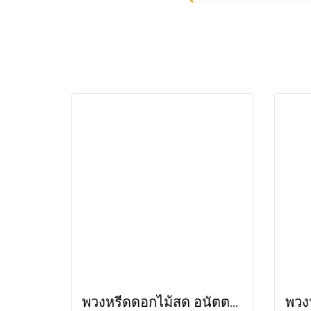
พวงหรีดดอกไม้สด อนัตตา (LS49) โทนสีขาว-ม่วง