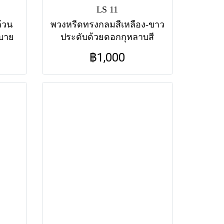
LS 11
้วน
พวงหรีดทรงกลมสีเหลือง-ขาว
สบาย
ประดับด้วยดอกกุหลาบสี
มสงบ
เหลืองขนาดใหญ่และดอกเยอ
฿1,000
าง
บีร่า เป็นตัวแทนของความ
น
ห่วงใย ความอาทร และ
มิตรภาพที่ยังคงอยู่ในความ
ทรงจำเสมอ