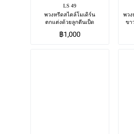
LS 49
พวงหรีดสไตล์โมเดิร์น
พวง
ตกแต่งด้วยลูกตีนเป็ด
ขาว
ธรรมชาติ สื่อถึงสัจธรรมของ
เบญ
฿1,000
ชีวิตและความอาลัยอย่างสงบ
สง่
ส่งฟรีทุกวัดในกรุงเทพฯ
ควา
ค