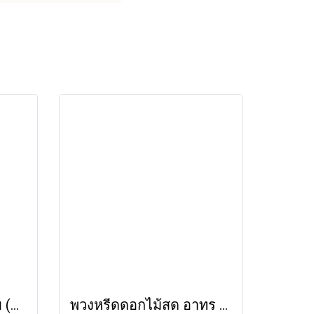
พวงหรีดดอกไม้สด สงบ (LS34) โทนสีขาว-เขียว
พวงหรีดดอกไม้สด อาทร (LS11) โทนสีเหลือง-ขาว