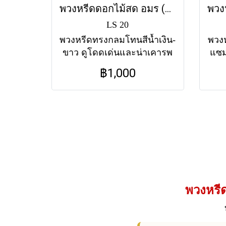
พวงหรีดดอกไม้สด อมร (LS20) โทนสีน้ำเงิน-ขาว
LS 20
พวงหรีดทรงกลมโทนสีน้ำเงิน-
พวงห
ขาว ดูโดดเด่นและน่าเคารพ
แซม
เหมาะสำหรับแสดงความ
ส
฿1,000
อาลัยแด่บุคคลที่ควรค่าแก่
จิตใ
การจดจำ ส่งฟรีทุกวัดใน
กรุงเทพฯ
พวงหรี