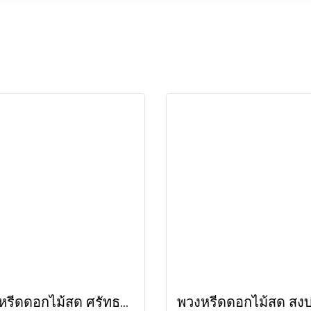
พวงหรีดดอกไม้สด ศรัทธา (LS08) โทนสีขาวล้วน