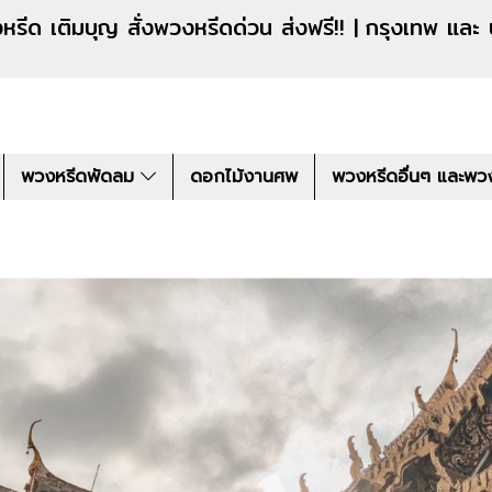
งหรีดด่วน ส่งฟรี!! |
กรุงเทพ และ
พวงหรีดพัดลม
ดอกไม้งานศพ
พวงหรีดอื่นๆ และพว