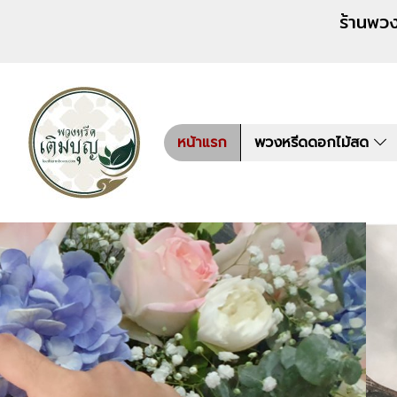
ร้านพวงหรีด เติมบุญ สั่งพว
หน้าแรก
พวงหรีดดอกไม้สด