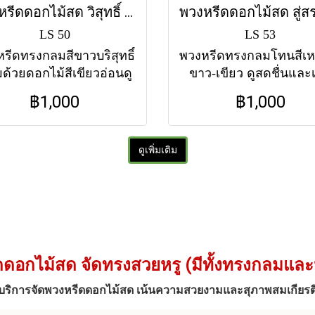
พวงหรีดดอกไม้สด วิสุทธิ์ (LS50) โทนสีขาว-เขียว
LS 50
LS 53
รีดทรงกลมสีขาวบริสุทธิ์
พวงหรีดทรงกลมโทนสีเห
ด้วยดอกไม้สีเขียวอ่อนดู
ขาว-เขียว ดูสดชื่นและเ
บายตา เป็นตัวแทนของ
ธรรมชาติ เป็นคำอวยพร
฿1,000
฿1,000
จอันบริสุทธิ์ ส่งฟรีทุกวัด
เดินทางสู่สรวงสวรรค์ ส่
ในกรุงเทพฯ
ทุกวัดในกรุงเทพฯ
ดูเพิ่มเติม
ดดอกไม้สด จัดทรงสวยหรู (มีทั้งทรงกลมและ
บริการจัดพวงหรีดดอกไม้สด เน้นความสวยงามและสุภาพสมเกียรต