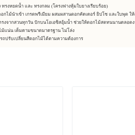
ั้ง ทรงหยดน้ำ และ ทรงกลม (โครงฟางหุ้มใบยางเรียบร้อย)
อกไม้นำเข้า เกรดพรีเมียม ผสมผสานดอกคัตเตอร์ ยิปโซ และใบพุด ให้ดู
ตรงจากสวนทุกวัน ปักบนโอเอซิสอุ้มน้ำ ช่วยให้ดอกไม้สดทนนานตลอด
ม้แน่น เต็มตามขนาดมาตรฐาน ไม่โล่ง
ถปรับเปลี่ยนสีดอกไม้ได้ตามความต้องการ