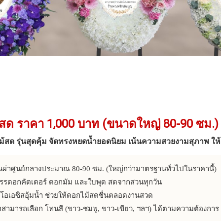
ด ราคา 1,000 บาท (ขนาดใหญ่ 80-90 ซม.) ค
สด รุ่นสุดคุ้ม จัดทรงหยดน้ำยอดนิยม เน้นความสวยงามสุภาพ ให้เกี
นผ่าศูนย์กลางประมาณ 80-90 ซม. (ใหญ่กว่ามาตรฐานทั่วไปในราคานี้)
รรดอกคัตเตอร์ ดอกมัม และใบพุด สดจากสวนทุกวัน
อเอซิสอุ้มน้ำ ช่วยให้ดอกไม้สดชื่นตลอดงานสวด
าสามารถเลือก โทนสี (ขาว-ชมพู, ขาว-เขียว, ฯลฯ) ได้ตามความต้องการ