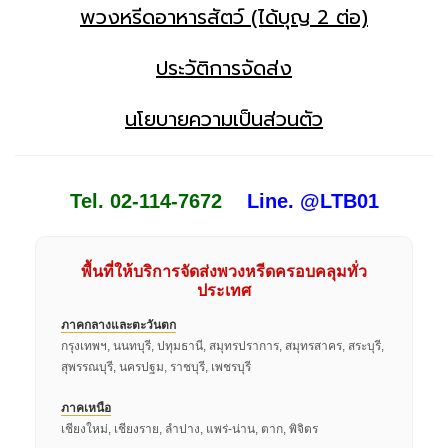
พวงหรีดอาหารสัตว์ (ได้บุญ 2 ต่อ)
ประวัติการจัดส่ง
นโยบายความเป็นส่วนตัว
Tel. 02-114-7672
Line. @LTB01
พื้นที่ให้บริการจัดส่งพวงหรีดครอบคลุมทั่ว
ประเทศ
ภาคกลางและตะวันตก
กรุงเทพฯ, นนทบุรี, ปทุมธานี, สมุทรปราการ, สมุทรสาคร, สระบุรี,
สุพรรณบุรี, นครปฐม, ราชบุรี, เพชรบุรี
ภาคเหนือ
เชียงใหม่, เชียงราย, ลำปาง, แพร่-น่าน, ตาก, พิจิตร