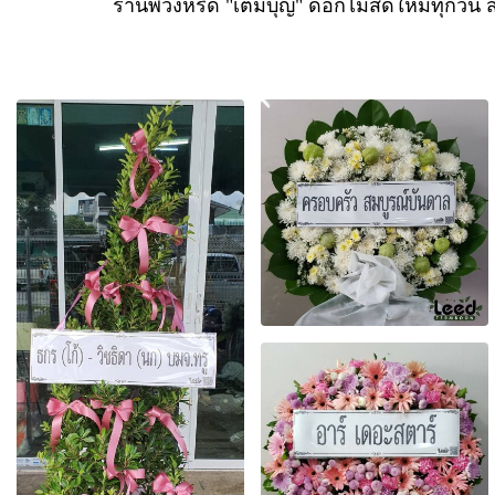
ร้านพวงหรีด "เติมบุญ" ดอกไม้สดใหม่ทุกวัน ส่