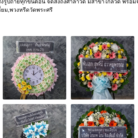
่งรูปถ่ายทุกขั้นตอน จัดส่งถึงศาลาวัด มีสาขาใกล้วัด พร้อม
อี่ยม,พวงหรีดวัดพระศรี