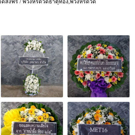
จัดส่งฟรี / พวงหรีดวัดธาตุทอง,พวงหรีดวัด