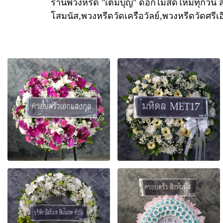
ร้านพวงหรีด "เติมบุญ" ดอกไม้สดใหม่ทุกวัน ส
โสมนัส,พวงหรีดวัดเครือวัลย์,พวงหรีดวัดศรีเ