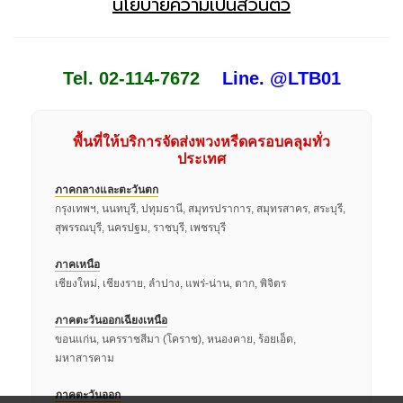
นโยบายความเป็นส่วนตัว
Tel. 02-114-7672
Line. @LTB01
พื้นที่ให้บริการจัดส่งพวงหรีดครอบคลุมทั่ว
ประเทศ
ภาคกลางและตะวันตก
กรุงเทพฯ, นนทบุรี, ปทุมธานี, สมุทรปราการ, สมุทรสาคร, สระบุรี,
สุพรรณบุรี, นครปฐม, ราชบุรี, เพชรบุรี
ภาคเหนือ
เชียงใหม่, เชียงราย, ลำปาง, แพร่-น่าน, ตาก, พิจิตร
ภาคตะวันออกเฉียงเหนือ
ขอนแก่น, นครราชสีมา (โคราช), หนองคาย, ร้อยเอ็ด,
มหาสารคาม
ภาคตะวันออก