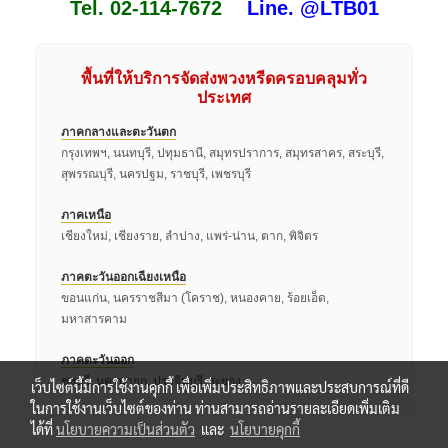
Tel. 02-114-7672
Line. @LTB01
พื้นที่ให้บริการจัดส่งพวงหรีดครอบคลุมทั่ว
ประเทศ
ภาคกลางและตะวันตก
กรุงเทพฯ, นนทบุรี, ปทุมธานี, สมุทรปราการ, สมุทรสาคร, สระบุรี,
สุพรรณบุรี, นครปฐม, ราชบุรี, เพชรบุรี
ภาคเหนือ
เชียงใหม่, เชียงราย, ลำปาง, แพร่-น่าน, ตาก, พิจิตร
ภาคตะวันออกเฉียงเหนือ
ขอนแก่น, นครราชสีมา (โคราช), หนองคาย, ร้อยเอ็ด,
มหาสารคาม
ภาคตะวันออก
ชลบุรี, นครนายก, ปราจีนบุรี, ระยอง
เว็บไซต์นี้มีการใช้งานคุกกี้ เพื่อเพิ่มประสิทธิภาพและประสบการณ์ที่ดี
ในการใช้งานเว็บไซต์ของท่าน ท่านสามารถอ่านรายละเอียดเพิ่มเติม
ได้ที่
นโยบายความเป็นส่วนตัว
และ
นโยบายคุกกี้