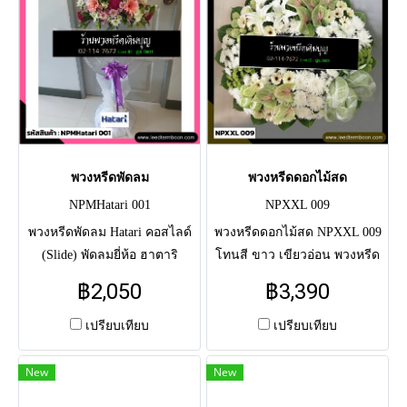
พวงหรีดพัดลม
พวงหรีดดอกไม้สด
NPMHatari 001
NPXXL 009
พวงหรีดพัดลม Hatari คอสไลด์
พวงหรีดดอกไม้สด NPXXL 009
(Slide) พัดลมยี่ห้อ ฮาตาริ
โทนสี ขาว เขียวอ่อน พวงหรีด
ดอกไม้หนึ่งกอ โทนสีสดใส
ดอกไม้สดแสดงความอาลัย แด่
฿2,050
฿3,390
ประกอบด้วย ขาว ม่วง ชมพู มี
ผู้วายชนม์ครั้งสุดท้าย จัดโดย
ขนาด16" ราคา 2050.-
ช่างมืออาชีพ จัดส่งตรงถึงศาลา
เปรียบเทียบ
เปรียบเทียบ
ขนาด18" ราคา 2550.-
วัด
New
New