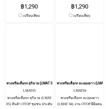
ประดับ ดอกไม้ประดิษฐ์ สีฟ้าตัด
ประดับ ดอกไม้ประดิษฐ์ โทนสี
฿1,290
฿1,290
เหลือง สวยเด่น เป็นเอกลักษณ์
เขียว-ขาว เน้นความเป็น
สื่อถึงความรุ่งโรจน์ในอีกภพภูมิ
ธรรมชาติ สบายตา สื่อถึงความ
เปรียบเทียบ
เปรียบเทียบ
ส่งฟรี กทม.-ปริมณฑล
สงบสุขนิรันดร์ ส่งฟรี กทม.-
ปริมณฑล
พวงหรีดเสื่อกก สุริฉาย (LMAT 05)
พวงหรีดเสื่อกก ละอองดาว (LMAT 0
LMAT05
LMAT04
พวงหรีดเสื่อกก สุริฉาย (LMAT
พวงหรีดเสื่อกก ละอองดาว
05) สินค้า OTOP ชุมชน ประดับ
(LMAT 04) งาน OTOP ฝีมือคน