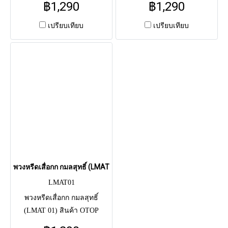
฿1,290
฿1,290
ประดิษฐ์ สีน้ำเงินตัดชมพู โดด
ม่วง-ขาว หรูหรา สง่างาม สื่อถึง
เด่นสะดุดตา สื่อถึงความเข้ม
ความอาลัยรักและความทรงจำ
เปรียบเทียบ
เปรียบเทียบ
แข็งและความอ่อนโยน สวย
ที่งดงาม สวยนานไม่เหี่ยวเฉา
ทนทาน ส่งฟรี กทม.-ปริมณฑล
ส่งฟรี กทม.-ปริมณฑล
พวงหรีดเสื่อกก กมลสุทธิ์ (LMAT 01)
LMAT01
พวงหรีดเสื่อกก กมลสุทธิ์
(LMAT 01) สินค้า OTOP
สนับสนุนชุมชน ขนาดใหญ่