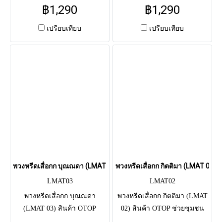
ดอกไม้ประดิษฐ์ โทนสีเหลือง-
ไทย ประดับ ดอกไม้ประดิษฐ์ สี
฿1,290
฿1,290
ขาว สว่างไสว สื่อถึงแสงธรรม
พาสเทล (ฟ้า-ชมพู) หวานละมุน
และนิรันดร์ สวยทนสมเกียรติ
อ่อนโยนต่อใจ สวยงามยาวนาน
เปรียบเทียบ
เปรียบเทียบ
ส่งฟรี กทม.-ปริมณฑล
ตลอดพิธี ส่งฟรี กทม.-
ปริมณฑล
พวงหรีดเสื่อกก บุณณดา (LMAT 03)
พวงหรีดเสื่อกก กิตติมา (LMAT 02)
LMAT03
LMAT02
พวงหรีดเสื่อกก บุณณดา
พวงหรีดเสื่อกก กิตติมา (LMAT
(LMAT 03) สินค้า OTOP
02) สินค้า OTOP ช่วยชุมชน
ภูมิปัญญาไทย ตกแต่ง ดอกไม้
ประดับ ดอกไม้ประดิษฐ์ โทนสี