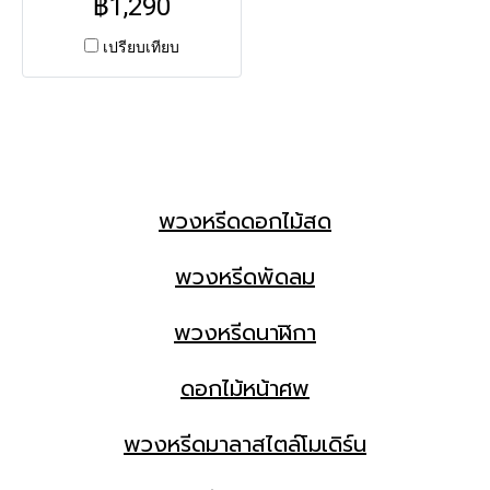
฿1,290
120x200 ซม. ประดับ ดอกไม้
ประดิษฐ์เกรดพรีเมียม สีขาว
เปรียบเทียบ
บริสุทธิ์ โบว์แดง สื่อถึงเกียรติยศ
และการให้ที่ยั่งยืน สวยทน
ตลอดงาน ส่งฟรี กทม.-
ปริมณฑล
พวงหรีดดอกไม้สด
พวงหรีดพัดลม
พวงหรีดนาฬิกา
ดอกไม้หน้าศพ
พวงหรีดมาลาสไตล์โมเดิร์น