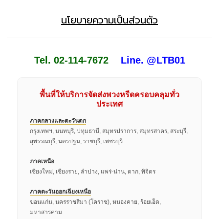
นโยบายความเป็นส่วนตัว
Tel. 02-114-7672
Line. @LTB01
พื้นที่ให้บริการจัดส่งพวงหรีดครอบคลุมทั่ว
ประเทศ
ภาคกลางและตะวันตก
กรุงเทพฯ, นนทบุรี, ปทุมธานี, สมุทรปราการ, สมุทรสาคร, สระบุรี,
สุพรรณบุรี, นครปฐม, ราชบุรี, เพชรบุรี
ภาคเหนือ
เชียงใหม่, เชียงราย, ลำปาง, แพร่-น่าน, ตาก, พิจิตร
ภาคตะวันออกเฉียงเหนือ
ขอนแก่น, นครราชสีมา (โคราช), หนองคาย, ร้อยเอ็ด,
มหาสารคาม