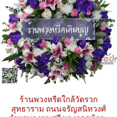
ร้านพวงหรีดใกล้วัดรวก
สุทธาราม ถนนจรัญสนิทวงศ์