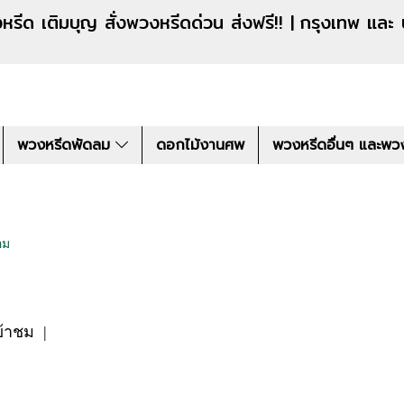
งหรีดด่วน ส่งฟรี!! |
กรุงเทพ และ
พวงหรีดพัดลม
ดอกไม้งานศพ
พวงหรีดอื่นๆ และพว
อม
ข้าชม
|