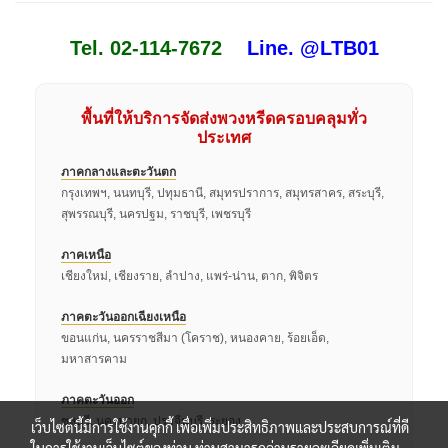
Tel. 02-114-7672
Line. @LTB01
พื้นที่ให้บริการจัดส่งพวงหรีดครอบคลุมทั่ว
ประเทศ
ภาคกลางและตะวันตก
กรุงเทพฯ, นนทบุรี, ปทุมธานี, สมุทรปราการ, สมุทรสาคร, สระบุรี,
สุพรรณบุรี, นครปฐม, ราชบุรี, เพชรบุรี
ภาคเหนือ
เชียงใหม่, เชียงราย, ลำปาง, แพร่-น่าน, ตาก, พิจิตร
ภาคตะวันออกเฉียงเหนือ
ขอนแก่น, นครราชสีมา (โคราช), หนองคาย, ร้อยเอ็ด,
มหาสารคาม
ภาคตะวันออก
ชลบุรี, นครนายก, ปราจีนบุรี, ระยอง
เว็บไซต์นี้มีการใช้งานคุกกี้ เพื่อเพิ่มประสิทธิภาพและประสบการณ์ที่ดี