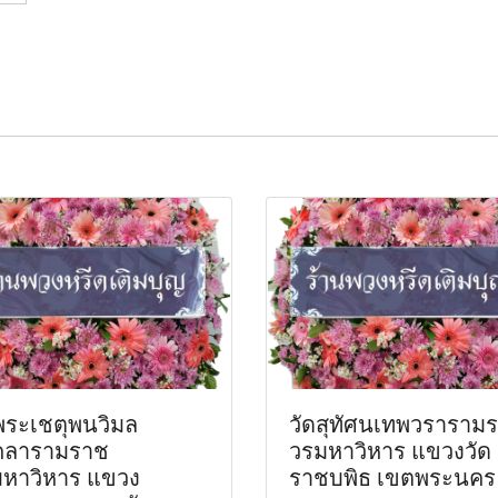
พระเชตุพนวิมล
วัดสุทัศนเทพวราราม
คลารามราช
วรมหาวิหาร แขวงวัด
หาวิหาร แขวง
ราชบพิธ เขตพระนคร