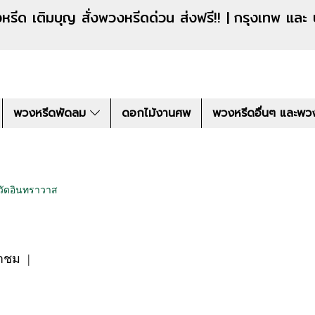
งหรีดด่วน ส่งฟรี!! |
กรุงเทพ และ
พวงหรีดพัดลม
ดอกไม้งานศพ
พวงหรีดอื่นๆ และพว
วัดอินทราวาส
้าชม
|