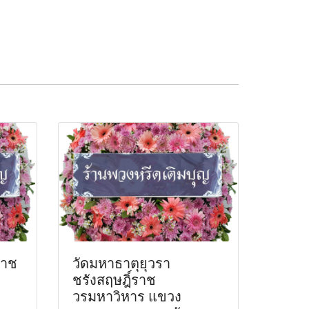
ราช
วัดมหาธาตุยุวรา
ชรังสฤษฎิ์ราช
วรมหาวิหาร แขวง