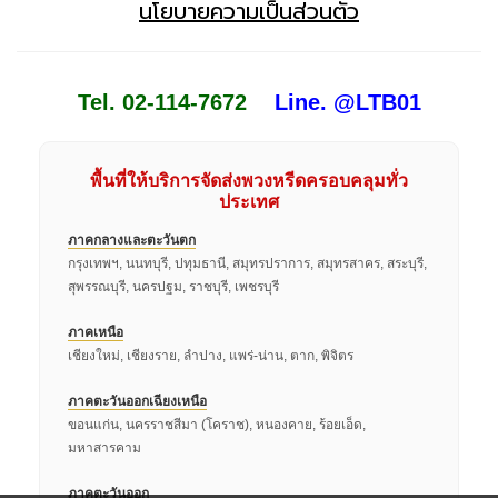
นโยบายความเป็นส่วนตัว
Tel. 02-114-7672
Line. @LTB01
พื้นที่ให้บริการจัดส่งพวงหรีดครอบคลุมทั่ว
ประเทศ
ภาคกลางและตะวันตก
กรุงเทพฯ, นนทบุรี, ปทุมธานี, สมุทรปราการ, สมุทรสาคร, สระบุรี,
สุพรรณบุรี, นครปฐม, ราชบุรี, เพชรบุรี
ภาคเหนือ
เชียงใหม่, เชียงราย, ลำปาง, แพร่-น่าน, ตาก, พิจิตร
ภาคตะวันออกเฉียงเหนือ
ขอนแก่น, นครราชสีมา (โคราช), หนองคาย, ร้อยเอ็ด,
มหาสารคาม
ภาคตะวันออก