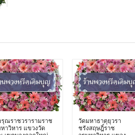
ดอรุณราชวรารามราช
วัดมหาธาตุยุวรา
หาวิหาร แขวงวัด
ชรังสฤษฎิ์ราช