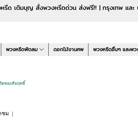
งหรีดด่วน ส่งฟรี!! |
กรุงเทพ และ
พวงหรีดพัดลม
ดอกไม้งานศพ
พวงหรีดอื่นๆ และพว
วัดทองสัมฤทธิ์
้าชม
|