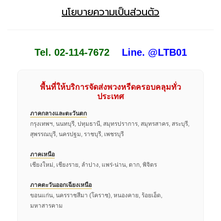
นโยบายความเป็นส่วนตัว
Tel. 02-114-7672
Line. @LTB01
พื้นที่ให้บริการจัดส่งพวงหรีดครอบคลุมทั่ว
ประเทศ
ภาคกลางและตะวันตก
กรุงเทพฯ, นนทบุรี, ปทุมธานี, สมุทรปราการ, สมุทรสาคร, สระบุรี,
สุพรรณบุรี, นครปฐม, ราชบุรี, เพชรบุรี
ภาคเหนือ
เชียงใหม่, เชียงราย, ลำปาง, แพร่-น่าน, ตาก, พิจิตร
ภาคตะวันออกเฉียงเหนือ
ขอนแก่น, นครราชสีมา (โคราช), หนองคาย, ร้อยเอ็ด,
มหาสารคาม