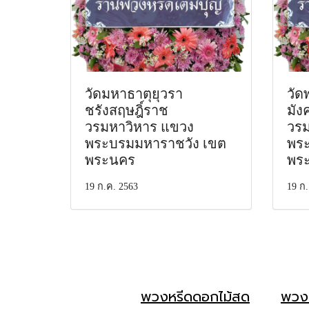
วัดมหาธาตุยุวรา
วัด
ชรังสฤษฎิ์ราช
มัง
วรมหาวิหาร แขวง
วรม
พระบรมมหาราชวัง เขต
พระ
พระนคร
พร
19 ก.ค. 2563
19 ก.
พวงหรีดดอกไม้สด
พวง