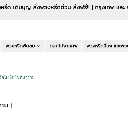
งหรีดด่วน ส่งฟรี!! |
กรุงเทพ และ
พวงหรีดพัดลม
ดอกไม้งานศพ
พวงหรีดอื่นๆ และพว
วัดไผ่เงินโชตนาราม
้าชม
|