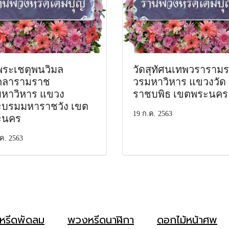
พระเชตุพนวิมล
วัดสุทัศนเทพวราราม
คลารามราช
วรมหาวิหาร แขวงวัด
หาวิหาร แขวง
ราชบพิธ เขตพระนคร
บรมมหาราชวัง เขต
19 ก.ค. 2563
ะนคร
ค. 2563
หรีดพัดลม
พวงหรีดนาฬิกา
ดอกไม้หน้าศพ