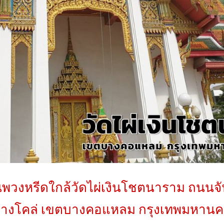
นพวงหรีดใกล้วัดไผ่เงินโชตนาราม ถนนจั
างโคล่ เขตบางคอแหลม กรุงเทพมหานค