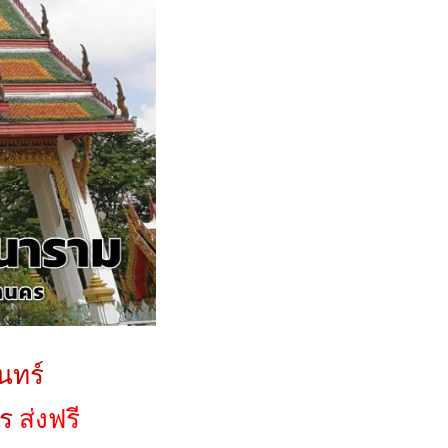
นทร์
ร
ส่งฟรี