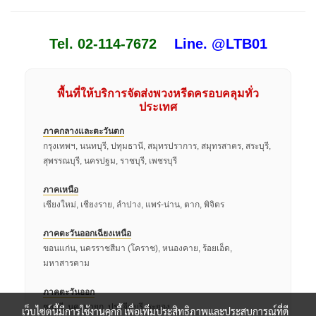
Tel. 02-114-7672
Line. @LTB01
พื้นที่ให้บริการจัดส่งพวงหรีดครอบคลุมทั่ว
ประเทศ
ภาคกลางและตะวันตก
กรุงเทพฯ, นนทบุรี, ปทุมธานี, สมุทรปราการ, สมุทรสาคร, สระบุรี,
สุพรรณบุรี, นครปฐม, ราชบุรี, เพชรบุรี
ภาคเหนือ
เชียงใหม่, เชียงราย, ลำปาง, แพร่-น่าน, ตาก, พิจิตร
ภาคตะวันออกเฉียงเหนือ
ขอนแก่น, นครราชสีมา (โคราช), หนองคาย, ร้อยเอ็ด,
มหาสารคาม
ภาคตะวันออก
ชลบุรี, นครนายก, ปราจีนบุรี, ระยอง
เว็บไซต์นี้มีการใช้งานคุกกี้ เพื่อเพิ่มประสิทธิภาพและประสบการณ์ที่ดี