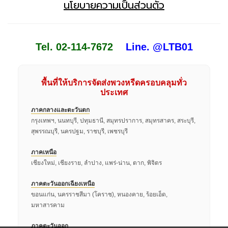
นโยบายความเป็นส่วนตัว
Tel. 02-114-7672
Line. @LTB01
พื้นที่ให้บริการจัดส่งพวงหรีดครอบคลุมทั่ว
ประเทศ
ภาคกลางและตะวันตก
กรุงเทพฯ, นนทบุรี, ปทุมธานี, สมุทรปราการ, สมุทรสาคร, สระบุรี,
สุพรรณบุรี, นครปฐม, ราชบุรี, เพชรบุรี
ภาคเหนือ
เชียงใหม่, เชียงราย, ลำปาง, แพร่-น่าน, ตาก, พิจิตร
ภาคตะวันออกเฉียงเหนือ
ขอนแก่น, นครราชสีมา (โคราช), หนองคาย, ร้อยเอ็ด,
มหาสารคาม
ภาคตะวันออก