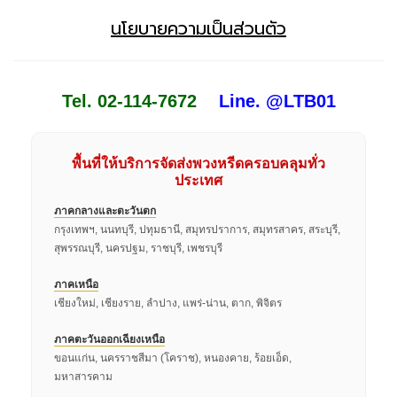
นโยบายความเป็นส่วนตัว
Tel. 02-114-7672
Line. @LTB01
พื้นที่ให้บริการจัดส่งพวงหรีดครอบคลุมทั่ว
ประเทศ
ภาคกลางและตะวันตก
กรุงเทพฯ, นนทบุรี, ปทุมธานี, สมุทรปราการ, สมุทรสาคร, สระบุรี,
สุพรรณบุรี, นครปฐม, ราชบุรี, เพชรบุรี
ภาคเหนือ
เชียงใหม่, เชียงราย, ลำปาง, แพร่-น่าน, ตาก, พิจิตร
ภาคตะวันออกเฉียงเหนือ
ขอนแก่น, นครราชสีมา (โคราช), หนองคาย, ร้อยเอ็ด,
มหาสารคาม