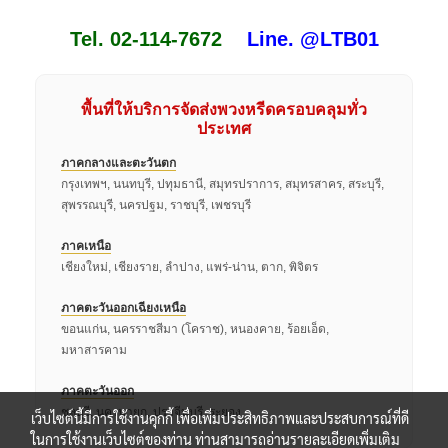
Tel. 02-114-7672
Line. @LTB01
พื้นที่ให้บริการจัดส่งพวงหรีดครอบคลุมทั่ว
ประเทศ
ภาคกลางและตะวันตก
กรุงเทพฯ, นนทบุรี, ปทุมธานี, สมุทรปราการ, สมุทรสาคร, สระบุรี,
สุพรรณบุรี, นครปฐม, ราชบุรี, เพชรบุรี
ภาคเหนือ
เชียงใหม่, เชียงราย, ลำปาง, แพร่-น่าน, ตาก, พิจิตร
ภาคตะวันออกเฉียงเหนือ
ขอนแก่น, นครราชสีมา (โคราช), หนองคาย, ร้อยเอ็ด,
มหาสารคาม
ภาคตะวันออก
ชลบุรี, นครนายก, ปราจีนบุรี, ระยอง
เว็บไซต์นี้มีการใช้งานคุกกี้ เพื่อเพิ่มประสิทธิภาพและประสบการณ์ที่ดี
ในการใช้งานเว็บไซต์ของท่าน ท่านสามารถอ่านรายละเอียดเพิ่มเติม