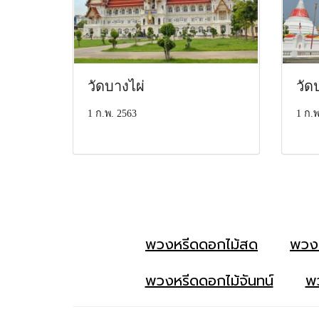
วัดบางไผ่
วัด
1 ก.พ. 2563
1 ก.พ
พวงหรีดดอกไม้สด
พวง
พวงหรีดดอกไม้จันทน์
พว