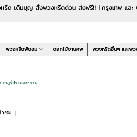
งหรีดด่วน ส่งฟรี!! |
กรุงเทพ และ
พวงหรีดพัดลม
ดอกไม้งานศพ
พวงหรีดอื่นๆ และพว
ดราษฎร์ประคองธรรม
ข้าชม
|