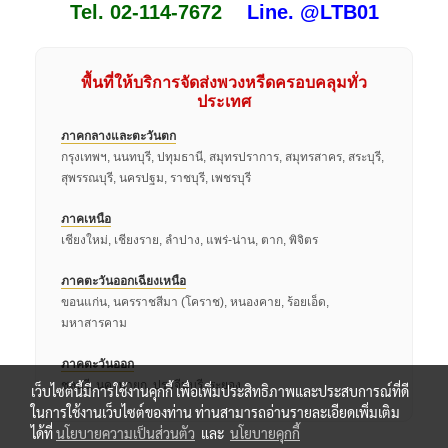
Tel. 02-114-7672
Line. @LTB01
พื้นที่ให้บริการจัดส่งพวงหรีดครอบคลุมทั่ว
ประเทศ
ภาคกลางและตะวันตก
กรุงเทพฯ, นนทบุรี, ปทุมธานี, สมุทรปราการ, สมุทรสาคร, สระบุรี,
สุพรรณบุรี, นครปฐม, ราชบุรี, เพชรบุรี
ภาคเหนือ
เชียงใหม่, เชียงราย, ลำปาง, แพร่-น่าน, ตาก, พิจิตร
ภาคตะวันออกเฉียงเหนือ
ขอนแก่น, นครราชสีมา (โคราช), หนองคาย, ร้อยเอ็ด,
มหาสารคาม
ภาคตะวันออก
ชลบุรี, นครนายก, ปราจีนบุรี, ระยอง
เว็บไซต์นี้มีการใช้งานคุกกี้ เพื่อเพิ่มประสิทธิภาพและประสบการณ์ที่ดี
ในการใช้งานเว็บไซต์ของท่าน ท่านสามารถอ่านรายละเอียดเพิ่มเติม
ได้ที่
นโยบายความเป็นส่วนตัว
และ
นโยบายคุกกี้