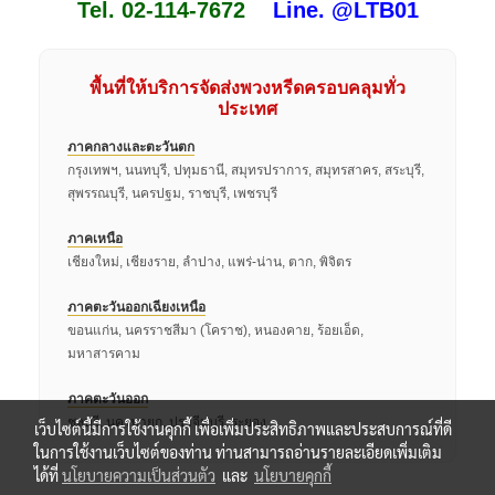
Tel. 02-114-7672
Line. @LTB01
พื้นที่ให้บริการจัดส่งพวงหรีดครอบคลุมทั่ว
ประเทศ
ภาคกลางและตะวันตก
กรุงเทพฯ, นนทบุรี, ปทุมธานี, สมุทรปราการ, สมุทรสาคร, สระบุรี,
สุพรรณบุรี, นครปฐม, ราชบุรี, เพชรบุรี
ภาคเหนือ
เชียงใหม่, เชียงราย, ลำปาง, แพร่-น่าน, ตาก, พิจิตร
ภาคตะวันออกเฉียงเหนือ
ขอนแก่น, นครราชสีมา (โคราช), หนองคาย, ร้อยเอ็ด,
มหาสารคาม
ภาคตะวันออก
ชลบุรี, นครนายก, ปราจีนบุรี, ระยอง
เว็บไซต์นี้มีการใช้งานคุกกี้ เพื่อเพิ่มประสิทธิภาพและประสบการณ์ที่ดี
ในการใช้งานเว็บไซต์ของท่าน ท่านสามารถอ่านรายละเอียดเพิ่มเติม
ได้ที่
นโยบายความเป็นส่วนตัว
และ
นโยบายคุกกี้