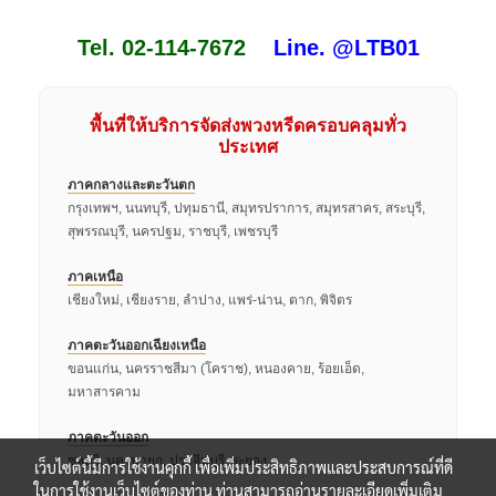
Tel. 02-114-7672
Line. @LTB01
พื้นที่ให้บริการจัดส่งพวงหรีดครอบคลุมทั่ว
ประเทศ
ภาคกลางและตะวันตก
กรุงเทพฯ, นนทบุรี, ปทุมธานี, สมุทรปราการ, สมุทรสาคร, สระบุรี,
สุพรรณบุรี, นครปฐม, ราชบุรี, เพชรบุรี
ภาคเหนือ
เชียงใหม่, เชียงราย, ลำปาง, แพร่-น่าน, ตาก, พิจิตร
ภาคตะวันออกเฉียงเหนือ
ขอนแก่น, นครราชสีมา (โคราช), หนองคาย, ร้อยเอ็ด,
มหาสารคาม
ภาคตะวันออก
ชลบุรี, นครนายก, ปราจีนบุรี, ระยอง
เว็บไซต์นี้มีการใช้งานคุกกี้ เพื่อเพิ่มประสิทธิภาพและประสบการณ์ที่ดี
ในการใช้งานเว็บไซต์ของท่าน ท่านสามารถอ่านรายละเอียดเพิ่มเติม