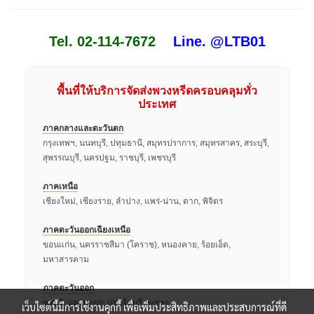
Tel. 02-114-7672
Line. @LTB01
พื้นที่ให้บริการจัดส่งพวงหรีดครอบคลุมทั่ว
ประเทศ
ภาคกลางและตะวันตก
กรุงเทพฯ, นนทบุรี, ปทุมธานี, สมุทรปราการ, สมุทรสาคร, สระบุรี,
สุพรรณบุรี, นครปฐม, ราชบุรี, เพชรบุรี
ภาคเหนือ
เชียงใหม่, เชียงราย, ลำปาง, แพร่-น่าน, ตาก, พิจิตร
ภาคตะวันออกเฉียงเหนือ
ขอนแก่น, นครราชสีมา (โคราช), หนองคาย, ร้อยเอ็ด,
มหาสารคาม
ภาคตะวันออก
ชลบุรี, นครนายก, ปราจีนบุรี, ระยอง
เว็บไซต์นี้มีการใช้งานคุกกี้ เพื่อเพิ่มประสิทธิภาพและประสบการณ์ที่ดี