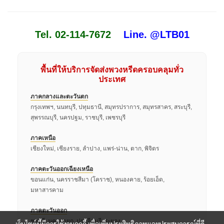
Tel. 02-114-7672
Line. @LTB01
พื้นที่ให้บริการจัดส่งพวงหรีดครอบคลุมทั่ว
ประเทศ
ภาคกลางและตะวันตก
กรุงเทพฯ, นนทบุรี, ปทุมธานี, สมุทรปราการ, สมุทรสาคร, สระบุรี,
สุพรรณบุรี, นครปฐม, ราชบุรี, เพชรบุรี
ภาคเหนือ
เชียงใหม่, เชียงราย, ลำปาง, แพร่-น่าน, ตาก, พิจิตร
ภาคตะวันออกเฉียงเหนือ
ขอนแก่น, นครราชสีมา (โคราช), หนองคาย, ร้อยเอ็ด,
มหาสารคาม
ภาคตะวันออก
ชลบุรี, นครนายก, ปราจีนบุรี, ระยอง