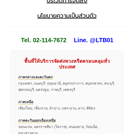
ประวัติการจัดส่ง
นโยบายความเป็นส่วนตัว
Tel. 02-114-7672
Line. @LTB01
พื้นที่ให้บริการจัดส่งพวงหรีดครอบคลุมทั่ว
ประเทศ
ภาคกลางและตะวันตก
กรุงเทพฯ, นนทบุรี, ปทุมธานี, สมุทรปราการ, สมุทรสาคร, สระบุรี,
สุพรรณบุรี, นครปฐม, ราชบุรี, เพชรบุรี
ภาคเหนือ
เชียงใหม่, เชียงราย, ลำปาง, แพร่-น่าน, ตาก, พิจิตร
ภาคตะวันออกเฉียงเหนือ
ขอนแก่น, นครราชสีมา (โคราช), หนองคาย, ร้อยเอ็ด,
มหาสารคาม