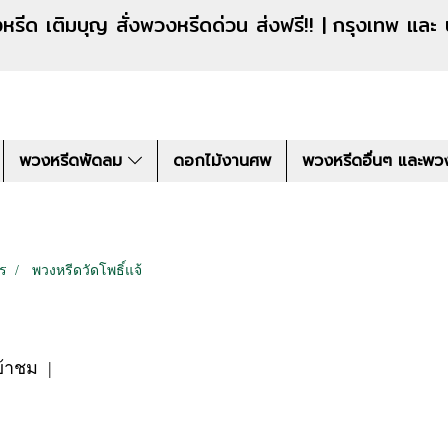
งหรีดด่วน ส่งฟรี!! |
กรุงเทพ และ
พวงหรีดพัดลม
ดอกไม้งานศพ
พวงหรีดอื่นๆ และพว
คร
พวงหรีดวัดโพธิ์แจ้
ข้าชม
|