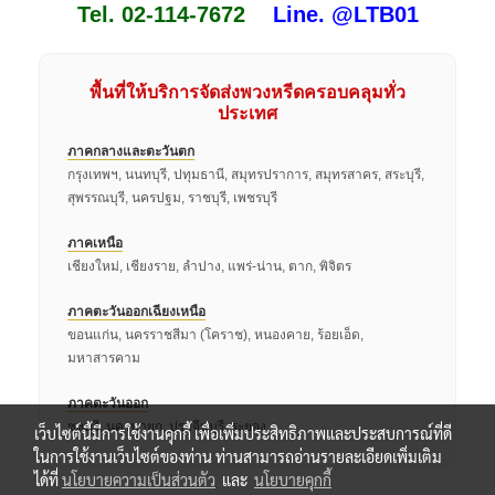
Tel. 02-114-7672
Line. @LTB01
พื้นที่ให้บริการจัดส่งพวงหรีดครอบคลุมทั่ว
ประเทศ
ภาคกลางและตะวันตก
กรุงเทพฯ, นนทบุรี, ปทุมธานี, สมุทรปราการ, สมุทรสาคร, สระบุรี,
สุพรรณบุรี, นครปฐม, ราชบุรี, เพชรบุรี
ภาคเหนือ
เชียงใหม่, เชียงราย, ลำปาง, แพร่-น่าน, ตาก, พิจิตร
ภาคตะวันออกเฉียงเหนือ
ขอนแก่น, นครราชสีมา (โคราช), หนองคาย, ร้อยเอ็ด,
มหาสารคาม
ภาคตะวันออก
ชลบุรี, นครนายก, ปราจีนบุรี, ระยอง
เว็บไซต์นี้มีการใช้งานคุกกี้ เพื่อเพิ่มประสิทธิภาพและประสบการณ์ที่ดี
ในการใช้งานเว็บไซต์ของท่าน ท่านสามารถอ่านรายละเอียดเพิ่มเติม
ได้ที่
นโยบายความเป็นส่วนตัว
และ
นโยบายคุกกี้