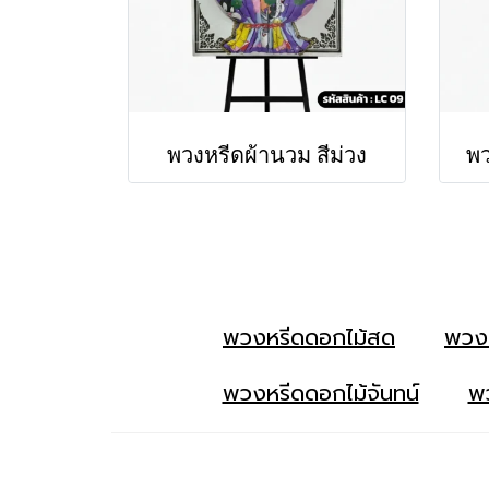
พวงหรีดผ้านวม สีม่วง
พว
พวงหรีดดอกไม้สด
พวง
พวงหรีดดอกไม้จันทน์
พว