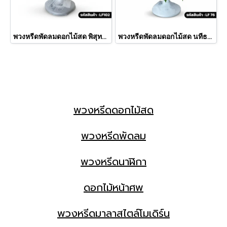
พวงหรีดพัดลมดอกไม้สด พิสุทธิ์ (LF102)
พวงหรีดพัดลมดอกไม้สด นทีธาร (LF76)
พวงหรีดดอกไม้สด
พวงหรีดพัดลม
พวงหรีดนาฬิกา
ดอกไม้หน้าศพ
พวงหรีดมาลาสไตล์โมเดิร์น