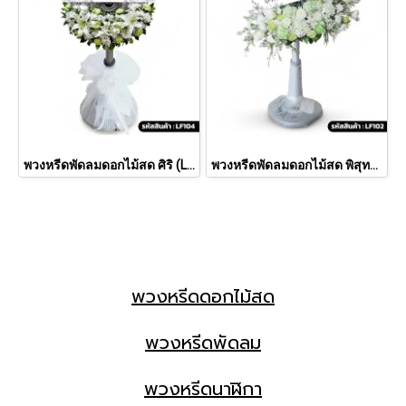
พวงหรีดพัดลมดอกไม้สด ศิริ (LF104)
พวงหรีดพัดลมดอกไม้สด พิสุทธิ์ (LF102)
พวงหรีดดอกไม้สด
พวงหรีดพัดลม
พวงหรีดนาฬิกา