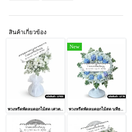
สินค้าเกี่ยวข้อง
New
พวงหรีดพัดลมดอกไม้สด เศวต (LF103)
พวงหรีดพัดลมดอกไม้สด นทีธาร (LF76)