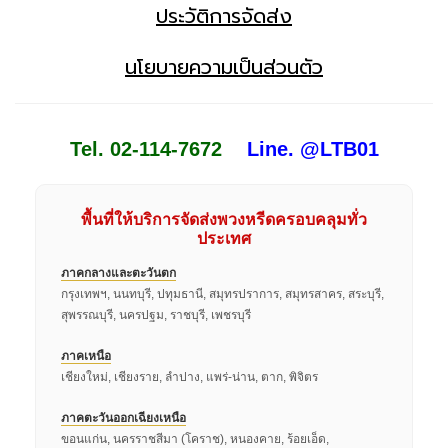
ประวัติการจัดส่ง
นโยบายความเป็นส่วนตัว
Tel. 02-114-7672
Line. @LTB01
พื้นที่ให้บริการจัดส่งพวงหรีดครอบคลุมทั่ว
ประเทศ
ภาคกลางและตะวันตก
กรุงเทพฯ, นนทบุรี, ปทุมธานี, สมุทรปราการ, สมุทรสาคร, สระบุรี,
สุพรรณบุรี, นครปฐม, ราชบุรี, เพชรบุรี
ภาคเหนือ
เชียงใหม่, เชียงราย, ลำปาง, แพร่-น่าน, ตาก, พิจิตร
ภาคตะวันออกเฉียงเหนือ
ขอนแก่น, นครราชสีมา (โคราช), หนองคาย, ร้อยเอ็ด,