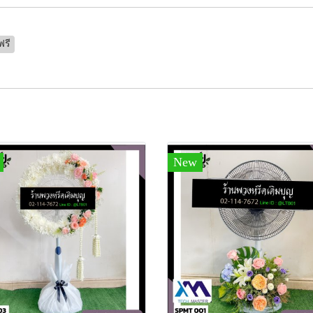
ฟรี
New