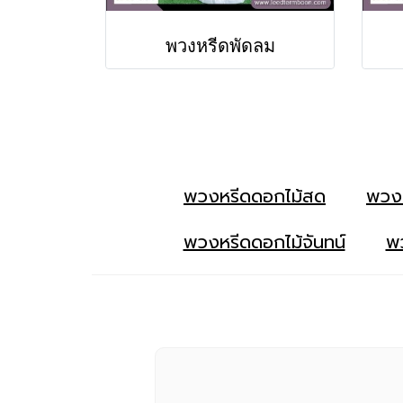
พวงหรีดพัดลม
พวงหรีดดอกไม้สด
พวง
พวงหรีดดอกไม้จันทน์
พว