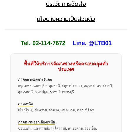
ประวัติการจัดส่ง
นโยบายความเป็นส่วนตัว
Tel. 02-114-7672
Line. @LTB01
พื้นที่ให้บริการจัดส่งพวงหรีดครอบคลุมทั่ว
ประเทศ
ภาคกลางและตะวันตก
กรุงเทพฯ, นนทบุรี, ปทุมธานี, สมุทรปราการ, สมุทรสาคร, สระบุรี,
สุพรรณบุรี, นครปฐม, ราชบุรี, เพชรบุรี
ภาคเหนือ
เชียงใหม่, เชียงราย, ลำปาง, แพร่-น่าน, ตาก, พิจิตร
ภาคตะวันออกเฉียงเหนือ
ขอนแก่น, นครราชสีมา (โคราช), หนองคาย, ร้อยเอ็ด,