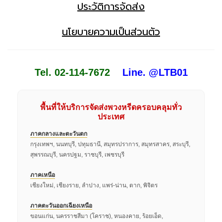
ประวัติการจัดส่ง
นโยบายความเป็นส่วนตัว
Tel. 02-114-7672
Line. @LTB01
พื้นที่ให้บริการจัดส่งพวงหรีดครอบคลุมทั่ว
ประเทศ
ภาคกลางและตะวันตก
กรุงเทพฯ, นนทบุรี, ปทุมธานี, สมุทรปราการ, สมุทรสาคร, สระบุรี,
สุพรรณบุรี, นครปฐม, ราชบุรี, เพชรบุรี
ภาคเหนือ
เชียงใหม่, เชียงราย, ลำปาง, แพร่-น่าน, ตาก, พิจิตร
ภาคตะวันออกเฉียงเหนือ
ขอนแก่น, นครราชสีมา (โคราช), หนองคาย, ร้อยเอ็ด,