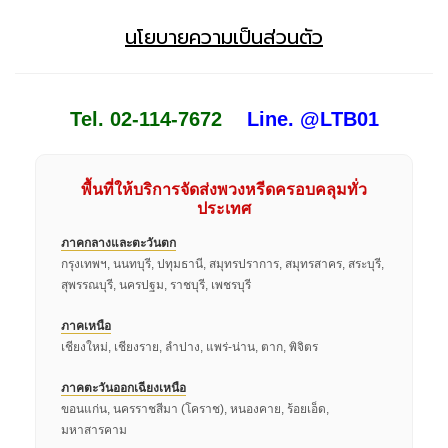
นโยบายความเป็นส่วนตัว
Tel. 02-114-7672
Line. @LTB01
พื้นที่ให้บริการจัดส่งพวงหรีดครอบคลุมทั่ว
ประเทศ
ภาคกลางและตะวันตก
กรุงเทพฯ, นนทบุรี, ปทุมธานี, สมุทรปราการ, สมุทรสาคร, สระบุรี,
สุพรรณบุรี, นครปฐม, ราชบุรี, เพชรบุรี
ภาคเหนือ
เชียงใหม่, เชียงราย, ลำปาง, แพร่-น่าน, ตาก, พิจิตร
ภาคตะวันออกเฉียงเหนือ
ขอนแก่น, นครราชสีมา (โคราช), หนองคาย, ร้อยเอ็ด,
มหาสารคาม