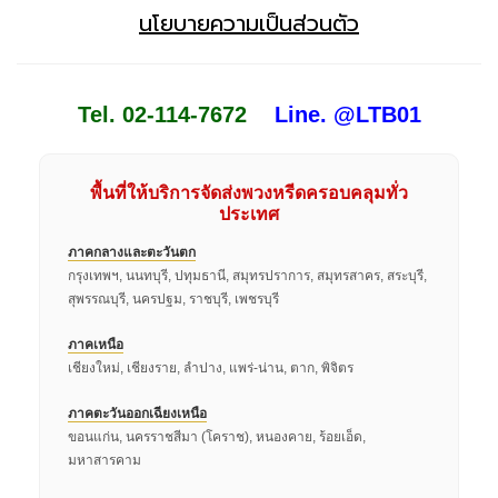
นโยบายความเป็นส่วนตัว
Tel. 02-114-7672
Line. @LTB01
พื้นที่ให้บริการจัดส่งพวงหรีดครอบคลุมทั่ว
ประเทศ
ภาคกลางและตะวันตก
กรุงเทพฯ, นนทบุรี, ปทุมธานี, สมุทรปราการ, สมุทรสาคร, สระบุรี,
สุพรรณบุรี, นครปฐม, ราชบุรี, เพชรบุรี
ภาคเหนือ
เชียงใหม่, เชียงราย, ลำปาง, แพร่-น่าน, ตาก, พิจิตร
ภาคตะวันออกเฉียงเหนือ
ขอนแก่น, นครราชสีมา (โคราช), หนองคาย, ร้อยเอ็ด,
มหาสารคาม