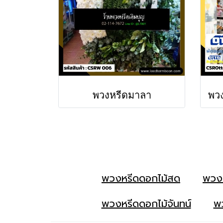
พวงหรีดมาลา
พวงหรีดดอกไม้สด
พวง
พวงหรีดดอกไม้จันทน์
พว