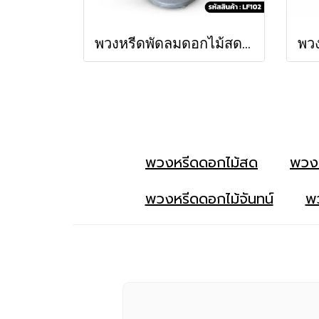
พวงหรีดพัดลมดอกไม้สด พิสุทธิ์ (LF102)
พวงหรีดดอกไม้สด
พวง
พวงหรีดดอกไม้จันทน์
พว