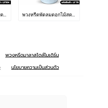
พวงหรีดพัดลมดอกไม้สด ศิริ (LF104)
พวงหรีดพัดลมดอกไม้สด นทีธาร (LF76)
พวงหรีดมาลาสไตล์โมเดิร์น
ง
นโยบายความเป็นส่วนตัว