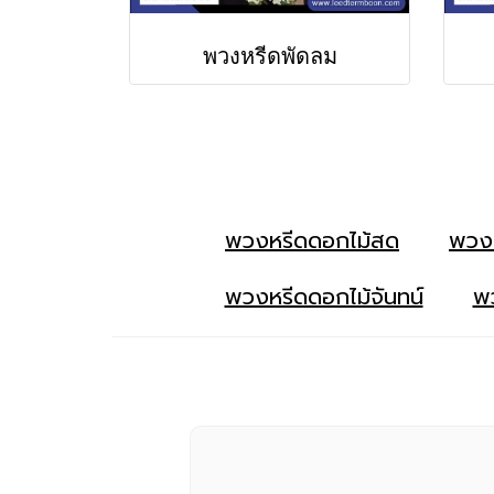
พวงหรีดพัดลม
พวงหรีดดอกไม้สด
พวง
พวงหรีดดอกไม้จันทน์
พว