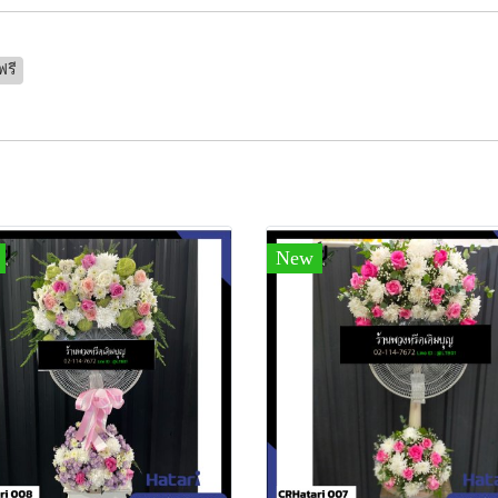
ฟรี
New