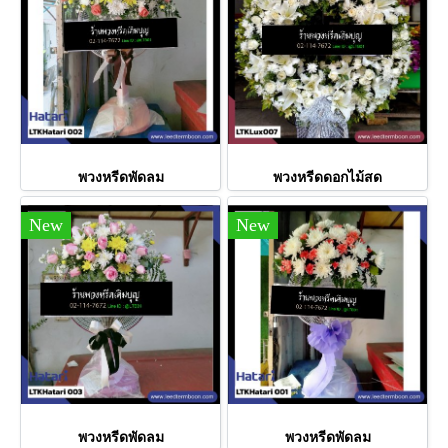
พวงหรีดพัดลม
พวงหรีดดอกไม้สด
New
New
พวงหรีดพัดลม
พวงหรีดพัดลม