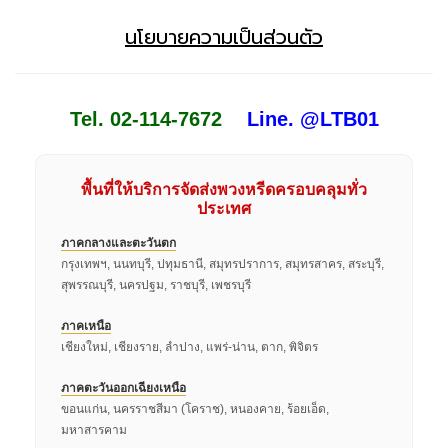
นโยบายความเป็นส่วนตัว
Tel. 02-114-7672
Line. @LTB01
พื้นที่ให้บริการจัดส่งพวงหรีดครอบคลุมทั่ว
ประเทศ
ภาคกลางและตะวันตก
กรุงเทพฯ, นนทบุรี, ปทุมธานี, สมุทรปราการ, สมุทรสาคร, สระบุรี,
สุพรรณบุรี, นครปฐม, ราชบุรี, เพชรบุรี
ภาคเหนือ
เชียงใหม่, เชียงราย, ลำปาง, แพร่-น่าน, ตาก, พิจิตร
ภาคตะวันออกเฉียงเหนือ
ขอนแก่น, นครราชสีมา (โคราช), หนองคาย, ร้อยเอ็ด,
มหาสารคาม