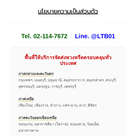
นโยบายความเป็นส่วนตัว
Tel. 02-114-7672
Line. @LTB01
พื้นที่ให้บริการจัดส่งพวงหรีดครอบคลุมทั่ว
ประเทศ
ภาคกลางและตะวันตก
กรุงเทพฯ, นนทบุรี, ปทุมธานี, สมุทรปราการ, สมุทรสาคร, สระบุรี,
สุพรรณบุรี, นครปฐม, ราชบุรี, เพชรบุรี
ภาคเหนือ
เชียงใหม่, เชียงราย, ลำปาง, แพร่-น่าน, ตาก, พิจิตร
ภาคตะวันออกเฉียงเหนือ
ขอนแก่น, นครราชสีมา (โคราช), หนองคาย, ร้อยเอ็ด,
มหาสารคาม