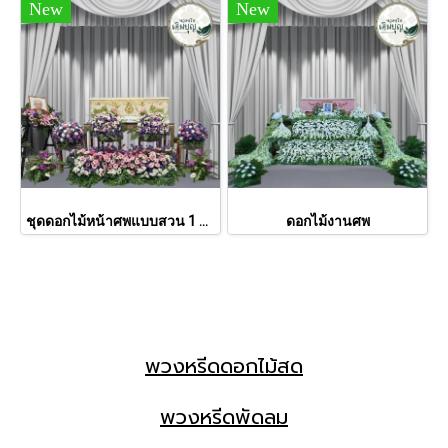
New
New
ชุดดอกไม้หน้าศพแบบสวน 1 ชั้น (รหัส LTB Funeral 10) - ร้านพวงหรีดเติมบุญ
ดอกไม้งานศพ
พวงหรีดดอกไม้สด
พวงหรีดพัดลม