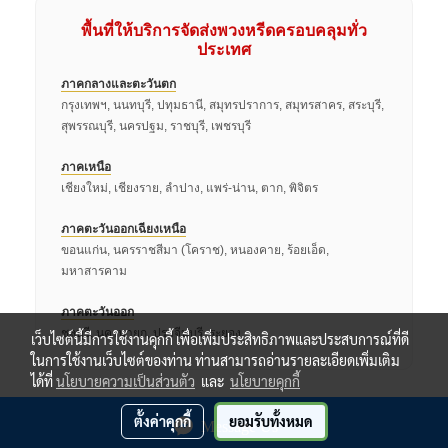
พื้นที่ให้บริการจัดส่งพวงหรีดครอบคลุมทั่ว
ประเทศ
ภาคกลางและตะวันตก
กรุงเทพฯ, นนทบุรี, ปทุมธานี, สมุทรปราการ, สมุทรสาคร, สระบุรี,
สุพรรณบุรี, นครปฐม, ราชบุรี, เพชรบุรี
ภาคเหนือ
เชียงใหม่, เชียงราย, ลำปาง, แพร่-น่าน, ตาก, พิจิตร
ภาคตะวันออกเฉียงเหนือ
ขอนแก่น, นครราชสีมา (โคราช), หนองคาย, ร้อยเอ็ด,
มหาสารคาม
ภาคตะวันออก
ชลบุรี, นครนายก, ปราจีนบุรี, ระยอง
เว็บไซต์นี้มีการใช้งานคุกกี้ เพื่อเพิ่มประสิทธิภาพและประสบการณ์ที่ดี
ในการใช้งานเว็บไซต์ของท่าน ท่านสามารถอ่านรายละเอียดเพิ่มเติม
ได้ที่
นโยบายความเป็นส่วนตัว
และ
นโยบายคุกกี้
ตั้งค่าคุกกี้
ยอมรับทั้งหมด
Message Us
Powered by
MakeWebEasy.com